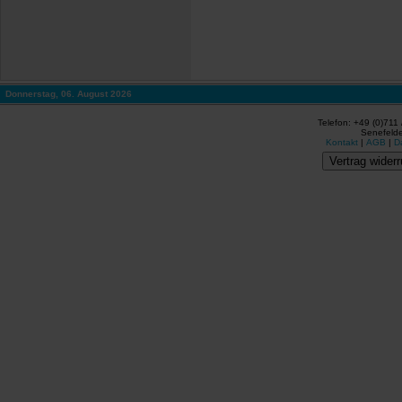
Donnerstag, 06. August 2026
Telefon: +49 (0)711
Senefelde
Kontakt
|
AGB
|
D
Vertrag widerr