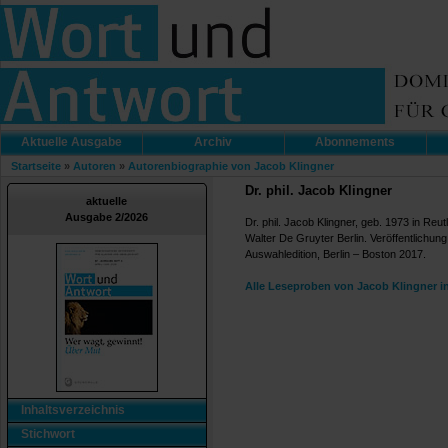
Aktuelle Ausgabe
Archiv
Abonnements
Startseite
»
Autoren
»
Autorenbiographie von Jacob Klingner
Dr. phil. Jacob Klingner
aktuelle
Ausgabe 2/2026
Dr. phil. Jacob Klingner, geb. 1973 in Reut
Walter De Gruyter Berlin. Veröffentlichung 
Auswahledition, Berlin – Boston 2017.
Alle Leseproben von Jacob Klingner i
Inhaltsverzeichnis
Stichwort