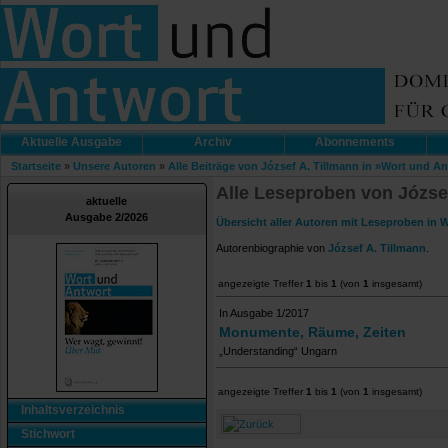
Aktuelle Ausgabe
Archiv
Abonnements
Startseite
»
Unsere Autoren
»
Alle Beiträge von József A. Tillmann in »Wort und A
Alle Leseproben von Józse
aktuelle
Ausgabe 2/2026
Übersicht aller Autoren mit Leseproben in 
Autorenbiographie von
József A. Tillmann
.
angezeigte Treffer
1
bis
1
(von
1
insgesamt)
In Ausgabe 1/2017
Monumente, Räume, Zeiten
„Understanding“ Ungarn
angezeigte Treffer
1
bis
1
(von
1
insgesamt)
Inhaltsverzeichnis
Stichwort