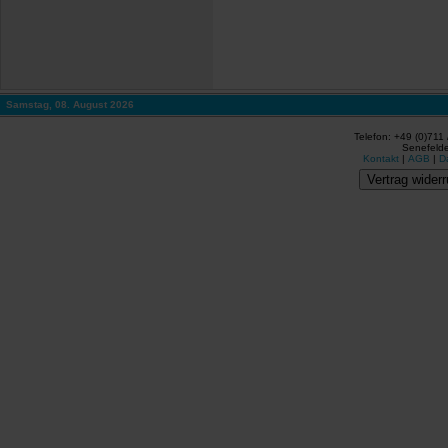
Samstag, 08. August 2026
Telefon: +49 (0)711
Senefelde
Kontakt
|
AGB
|
D
Vertrag widerr