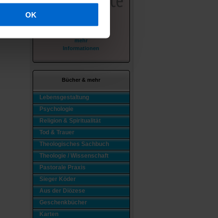
OK
mehr
Informationen
Bücher & mehr
Lebensgestaltung
Psychologie
Religion & Spiritualität
Tod & Trauer
Theologisches Sachbuch
Theologie / Wissenschaft
Pastorale Praxis
Sieger Köder
Aus der Diözese
Geschenkbücher
Karten