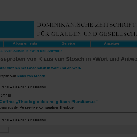
Abonnements
Service
Anzeigen
laus von Stosch in »Wort und Antwort«
eseproben von Klaus von Stosch in »Wort und Antwo
aller Autoren mit Leseproben in Wort und Antwort.
graphie von
Klaus von Stosch
.
Treffer
1
bis
1
(von
1
insgesamt)
 2/2018
Geffrés „Theologie des religiösen Pluralismus“
gung aus der Perspektive Komparativer Theologie
Treffer
1
bis
1
(von
1
insgesamt)