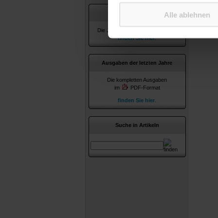
Jahresverzeichnisse
Alle ablehnen
Die Jahresverzeichnisse ab 2010
finden Sie hier
.
Ausgaben der letzten Jahre
Die kompletten Ausgaben
im
PDF-Format
finden Sie hier
.
Suche in Artikeln