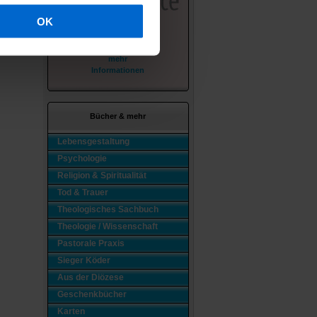
OK
mehr
Informationen
Bücher & mehr
Lebensgestaltung
Psychologie
Religion & Spiritualität
Tod & Trauer
Theologisches Sachbuch
Theologie / Wissenschaft
Pastorale Praxis
Sieger Köder
Aus der Diözese
Geschenkbücher
Karten