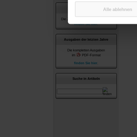
Jahresverzeichnisse
Alle ablehnen
Die Jahresverzeichnisse ab 2010
finden Sie hier
.
Ausgaben der letzten Jahre
Die kompletten Ausgaben
im
PDF-Format
finden Sie hier
.
Suche in Artikeln