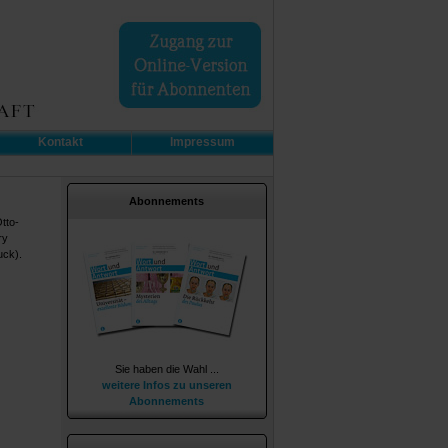
Kontakt
Impressum
Abonnements
tto-
ry
uck).
Sie haben die Wahl ...
weitere Infos zu unseren
Abonnements