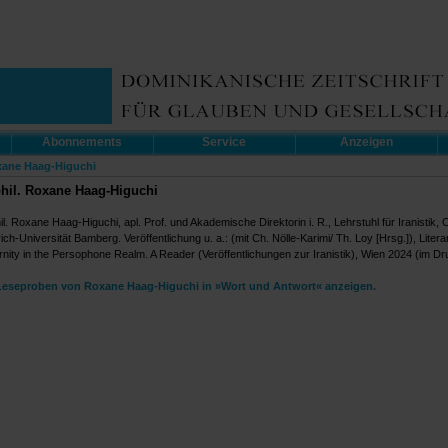
Abonnements
Service
Anzeigen
xane Haag-Higuchi
phil. Roxane Haag-Higuchi
il. Roxane Haag-Higuchi, apl. Prof. und Akademische Direktorin i. R., Lehrstuhl für Iranistik, O
ich-Universität Bamberg. Veröffentlichung u. a.: (mit Ch. Nölle-Karimi/ Th. Loy [Hrsg.]), Litera
nity in the Persophone Realm. A Reader (Veröffentlichungen zur Iranistik), Wien 2024 (im Dr
Leseproben von Roxane Haag-Higuchi in »Wort und Antwort« anzeigen.