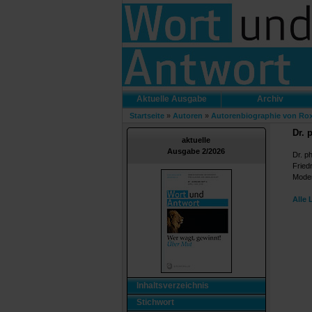
Aktuelle Ausgabe
Archiv
Startseite
»
Autoren
»
Autorenbiographie von Ro
Dr. 
aktuelle
Ausgabe 2/2026
Dr. ph
Friedr
Moder
Alle 
Inhaltsverzeichnis
Stichwort