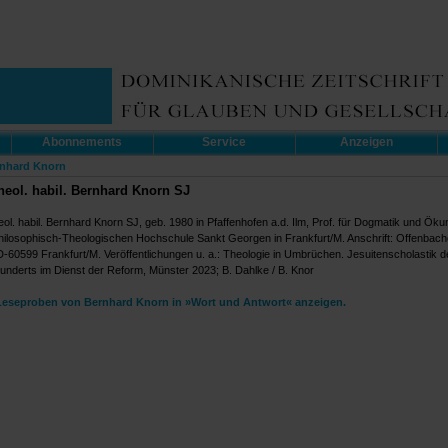
Abonnements
Service
Anzeigen
rnhard Knorn
theol. habil. Bernhard Knorn SJ
heol. habil. Bernhard Knorn SJ, geb. 1980 in Pfaffenhofen a.d. Ilm, Prof. für Dogmatik und Ök
hilosophisch-Theologischen Hochschule Sankt Georgen in Frankfurt/M. Anschrift: Offenbache
D-60599 Frankfurt/M. Veröffentlichungen u. a.: Theologie in Umbrüchen. Jesuitenscholastik d
underts im Dienst der Reform, Münster 2023; B. Dahlke / B. Knor
Leseproben von Bernhard Knorn in »Wort und Antwort« anzeigen.