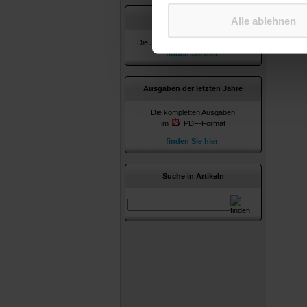
Jahresverzeichnisse
Alle ablehnen
Die Jahresverzeichnisse ab 2010
finden Sie hier
.
Ausgaben der letzten Jahre
Die kompletten Ausgaben
im
PDF-Format
finden Sie hier
.
Suche in Artikeln