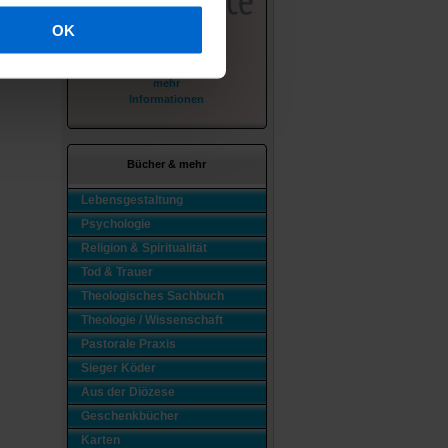
OK
mehr
Informationen
Bücher & mehr
Lebensgestaltung
Psychologie
Religion & Spiritualität
Tod & Trauer
Theologisches Sachbuch
Theologie / Wissenschaft
Pastorale Praxis
Sieger Köder
Aus der Diözese
Geschenkbücher
Karten