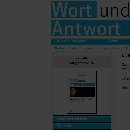
Aktuelle Ausgabe
Archiv
Startseite
»
Autoren
»
Autorenbiographie von Be
Dr. 
aktuelle
Ausgabe 2/2026
Dr. t
der P
224, 
Jahrh
Alle 
Inhaltsverzeichnis
Stichwort