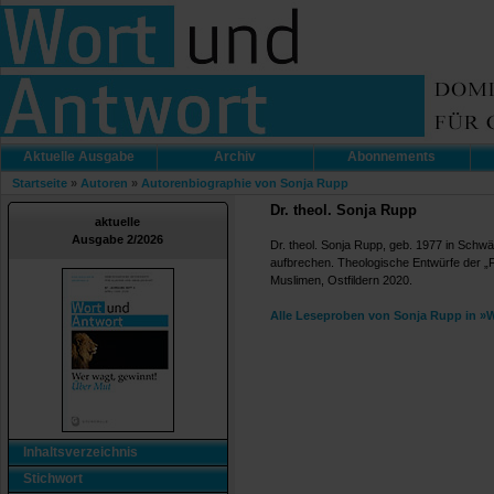
Aktuelle Ausgabe
Archiv
Abonnements
Startseite
»
Autoren
»
Autorenbiographie von Sonja Rupp
Dr. theol. Sonja Rupp
aktuelle
Ausgabe 2/2026
Dr. theol. Sonja Rupp, geb. 1977 in Schwäb
aufbrechen. Theologische Entwürfe der „F
Muslimen, Ostfildern 2020.
Alle Leseproben von Sonja Rupp in »
Inhaltsverzeichnis
Stichwort