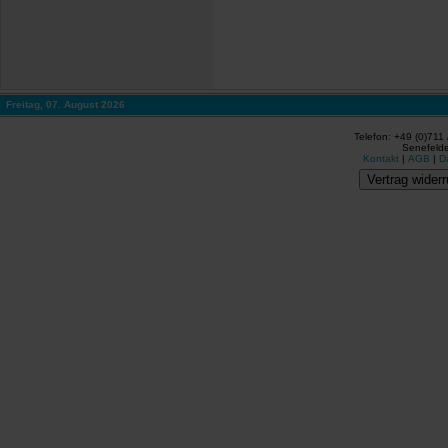
Freitag, 07. August 2026
Telefon: +49 (0)711
Senefelde
Kontakt
|
AGB
|
D
Vertrag widerr