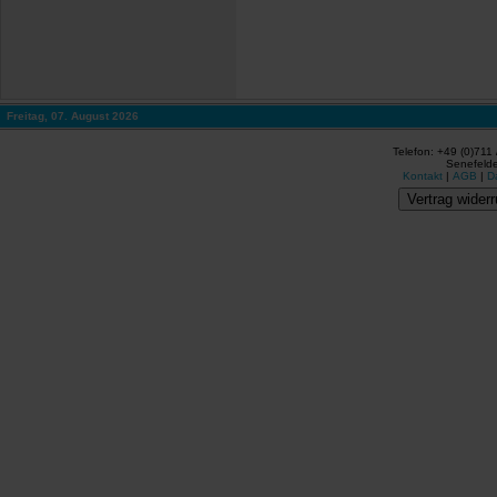
Freitag, 07. August 2026
Telefon: +49 (0)711
Senefelde
Kontakt
|
AGB
|
D
Vertrag widerr