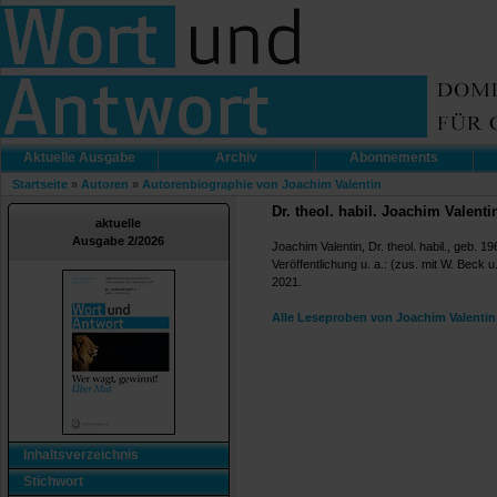
Aktuelle Ausgabe
Archiv
Abonnements
Startseite
»
Autoren
»
Autorenbiographie von Joachim Valentin
Dr. theol. habil. Joachim Valenti
aktuelle
Ausgabe 2/2026
Joachim Valentin, Dr. theol. habil., geb.
Veröffentlichung u. a.: (zus. mit W. Beck u
2021.
Alle Leseproben von Joachim Valentin
Inhaltsverzeichnis
Stichwort