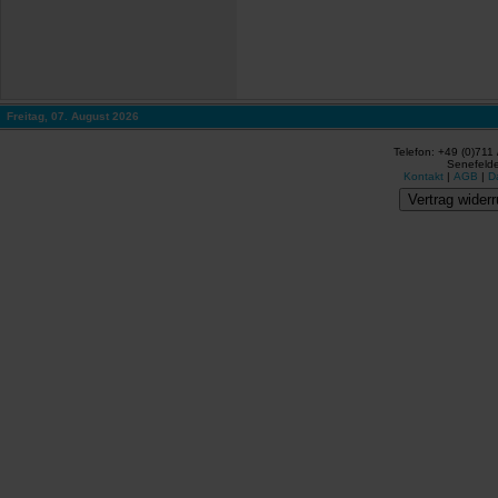
Freitag, 07. August 2026
Telefon: +49 (0)711
Senefelde
Kontakt
|
AGB
|
D
Vertrag widerr