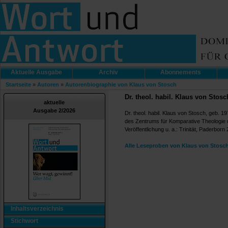
Aktuelle Ausgabe
Archiv
Abonnements
Startseite
»
Autoren
»
Autorenbiographie von Klaus von Stosch
Dr. theol. habil. Klaus von Stosc
aktuelle
Ausgabe 2/2026
Dr. theol. habil. Klaus von Stosch, geb. 
des Zentrums für Komparative Theologie 
Veröffentlichung u. a.: Trinität, Paderborn
Alle Leseproben von Klaus von Stosch
Inhaltsverzeichnis
Stichwort