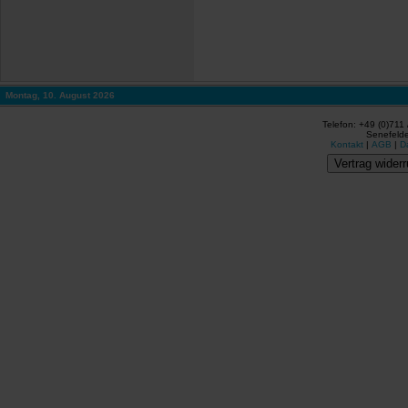
Montag, 10. August 2026
Telefon: +49 (0)711
Senefelde
Kontakt
|
AGB
|
D
Vertrag widerr