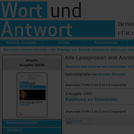
Aktuelle Ausgabe
Archiv
Abonnements
Startseite
»
Unsere Autoren
»
Alle Beiträge von Annette Schavan in »Wort und Ant
Alle Leseproben von Annet
aktuelle
Ausgabe 2/2026
Übersicht aller Autoren mit Leseproben in 
Autorenbiographie von
Annette Schavan
.
angezeigte Treffer
1
bis
1
(von
1
insgesamt)
In Ausgabe 1/2007
Erziehung zur Demokratie
angezeigte Treffer
1
bis
1
(von
1
insgesamt)
Inhaltsverzeichnis
Stichwort