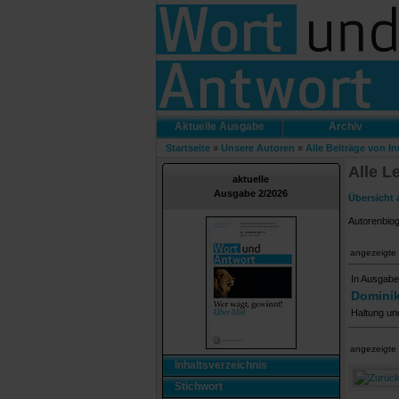
Aktuelle Ausgabe
Archiv
Startseite
»
Unsere Autoren
»
Alle Beiträge von I
Alle L
aktuelle
Ausgabe 2/2026
Übersicht 
Autorenbio
angezeigte 
In Ausgabe
Dominik
Haltung und
angezeigte 
Inhaltsverzeichnis
Stichwort