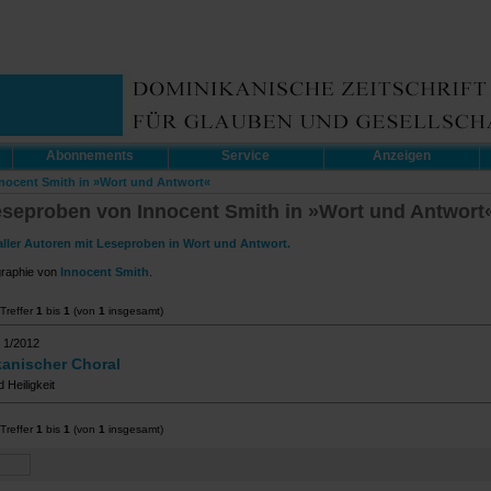
Abonnements
Service
Anzeigen
nnocent Smith in »Wort und Antwort«
eseproben von Innocent Smith in »Wort und Antwort
aller Autoren mit Leseproben in Wort und Antwort.
graphie von
Innocent Smith
.
Treffer
1
bis
1
(von
1
insgesamt)
 1/2012
anischer Choral
 Heiligkeit
Treffer
1
bis
1
(von
1
insgesamt)