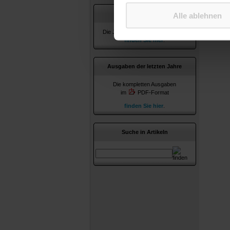
Jahresverzeichnisse
Alle ablehnen
Die Jahresverzeichnisse ab 2010
finden Sie hier
.
Ausgaben der letzten Jahre
Die kompletten Ausgaben
im
PDF-Format
finden Sie hier
.
Suche in Artikeln