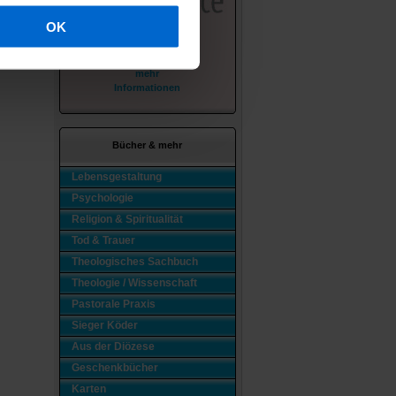
OK
mehr
Informationen
Bücher & mehr
Lebensgestaltung
Psychologie
Religion & Spiritualität
Tod & Trauer
Theologisches Sachbuch
Theologie / Wissenschaft
Pastorale Praxis
Sieger Köder
Aus der Diözese
Geschenkbücher
Karten