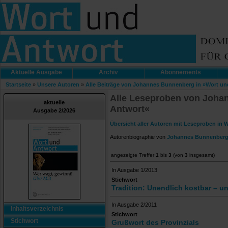
Aktuelle Ausgabe
Archiv
Abonnements
Startseite
»
Unsere Autoren
»
Alle Beiträge von Johannes Bunnenberg in »Wort un
Alle Leseproben von Joha
aktuelle
Antwort«
Ausgabe 2/2026
Übersicht aller Autoren mit Leseproben in 
Autorenbiographie von
Johannes Bunnenber
angezeigte Treffer
1
bis
3
(von
3
insgesamt)
In Ausgabe 1/2013
Stichwort
Tradition: Unendlich kostbar – u
In Ausgabe 2/2011
Inhaltsverzeichnis
Stichwort
Stichwort
Grußwort des Provinzials