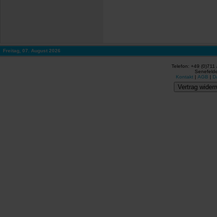
Freitag, 07. August 2026
Telefon: +49 (0)711
Senefelde
Kontakt
|
AGB
|
D
Vertrag widerr