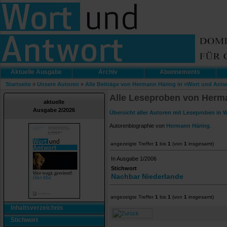
Aktuelle Ausgabe
Archiv
Abonnements
Startseite
»
Unsere Autoren
»
Alle Beiträge von Hermann Häring in »Wort und Antw
Alle Leseproben von Herma
aktuelle
Ausgabe 2/2026
Übersicht aller Autoren mit Leseproben in 
Autorenbiographie von
Hermann Häring
.
angezeigte Treffer
1
bis
1
(von
1
insgesamt)
In Ausgabe 1/2006
Stichwort
Nachbar Niederlande
angezeigte Treffer
1
bis
1
(von
1
insgesamt)
Inhaltsverzeichnis
Stichwort