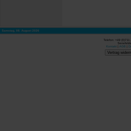
Samstag, 08. August 2026
Telefon: +49 (0)711
Senefelde
Kontakt
|
AGB
|
D
Vertrag widerr