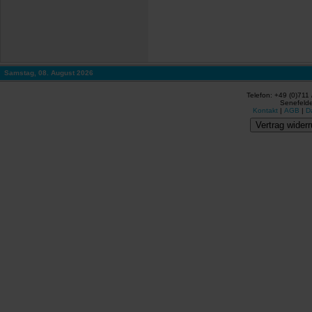
Samstag, 08. August 2026
Telefon: +49 (0)711
Senefelde
Kontakt
|
AGB
|
D
Vertrag widerr