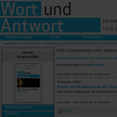
Aktuelle Ausgabe
Archiv
Abonnements
Startseite
»
Unsere Autoren
»
Alle Beiträge von Sabine Demel in »Wort und Antwor
Alle Leseproben von Sabin
aktuelle
Ausgabe 2/2026
Übersicht aller Autoren mit Leseproben in 
Autorenbiographie von
Sabine Demel
.
angezeigte Treffer
1
bis
1
(von
1
insgesamt)
In Ausgabe 1/2009
Kirche als Gemeinschaft des Vol
Eine fromme Utopie gegen die hierarchische Re
angezeigte Treffer
1
bis
1
(von
1
insgesamt)
Inhaltsverzeichnis
Stichwort