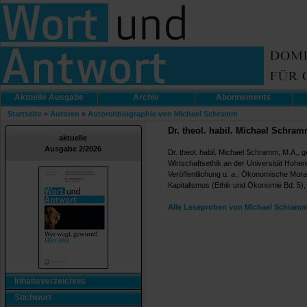
Aktuelle Ausgabe
Archiv
Abonnements
Startseite
»
Autoren
»
Autorenbiographie von Michael Schramm
Dr. theol. habil. Michael Schra
aktuelle
Ausgabe 2/2026
Dr. theol. habil. Michael Schramm, M.A., 
Wirtschaftsethik an der Universität Hohen
Veröffentlichung u. a.: Ökonomische Moralk
Kapitalismus (Ethik und Ökonomie Bd. 5)
Alle Leseproben von Michael Schramm
Inhaltsverzeichnis
Stichwort