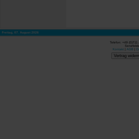
Freitag, 07. August 2026
Telefon: +49 (0)711
Senefelde
Kontakt
|
AGB
|
D
Vertrag widerr