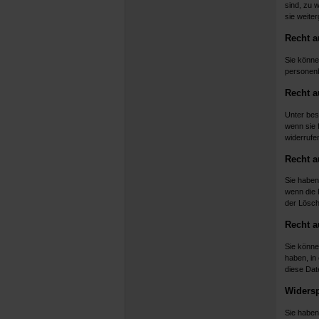
sind, zu 
sie weite
Recht a
Sie können
personen
Recht a
Unter bes
wenn sie f
widerrufe
Recht a
Sie haben
wenn die R
der Lösc
Recht a
Sie könne
haben, in
diese Dat
Widersp
Sie haben