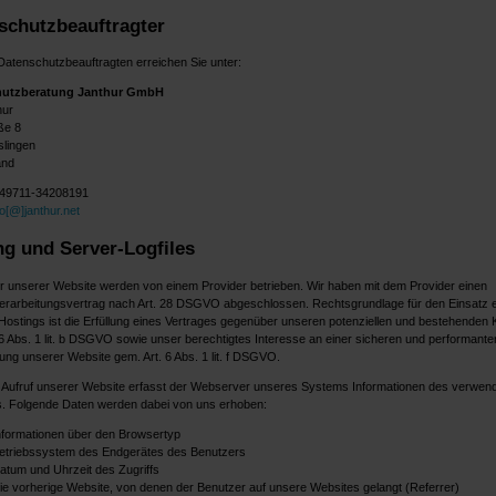
schutzbeauftragter
atenschutzbeauftragten erreichen Sie unter:
hutzberatung Janthur GmbH
hur
ße 8
lingen
and
+49711-34208191
fo[@]janthur.net
ng und Server-Logfiles
r unserer Website werden von einem Provider betrieben. Wir haben mit dem Provider einen
erarbeitungsvertrag nach Art. 28 DSGVO abgeschlossen. Rechtsgrundlage für den Einsatz 
Hostings ist die Erfüllung eines Vertrages gegenüber unseren potenziellen und bestehenden
 6 Abs. 1 lit. b DSGVO sowie unser berechtigtes Interesse an einer sicheren und performante
lung unserer Website gem. Art. 6 Abs. 1 lit. f DSGVO.
 Aufruf unserer Website erfasst der Webserver unseres Systems Informationen des verwen
. Folgende Daten werden dabei von uns erhoben:
nformationen über den Browsertyp
etriebssystem des Endgerätes des Benutzers
atum und Uhrzeit des Zugriffs
ie vorherige Website, von denen der Benutzer auf unsere Websites gelangt (Referrer)