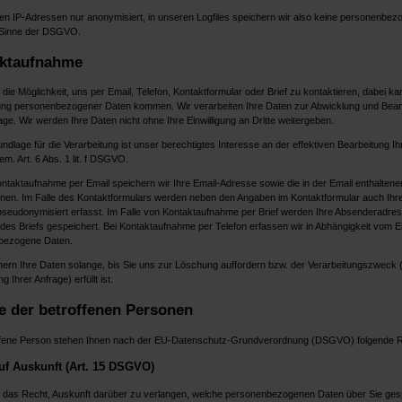
en IP-Adressen nur anonymisiert, in unseren Logfiles speichern wir also keine personenbe
 Sinne der DSGVO.
ktaufnahme
die Möglichkeit, uns per Email, Telefon, Kontaktformular oder Brief zu kontaktieren, dabei ka
ung personenbezogener Daten kommen. Wir verarbeiten Ihre Daten zur Abwicklung und Bear
age. Wir werden Ihre Daten nicht ohne Ihre Einwilligung an Dritte weitergeben.
dlage für die Verarbeitung ist unser berechtigtes Interesse an der effektiven Bearbeitung Ih
m. Art. 6 Abs. 1 lit. f DSGVO.
ontaktaufnahme per Email speichern wir Ihre Email-Adresse sowie die in der Email enthaltene
onen. Im Falle des Kontaktformulars werden neben den Angaben im Kontaktformular auch Ihre
seudonymisiert erfasst. Im Falle von Kontaktaufnahme per Brief werden Ihre Absenderadre
 des Briefs gespeichert. Bei Kontaktaufnahme per Telefon erfassen wir in Abhängigkeit vom Ein
nbezogene Daten.
hern Ihre Daten solange, bis Sie uns zur Löschung auffordern bzw. der Verarbeitungszweck (
g Ihrer Anfrage) erfüllt ist.
e der betroffenen Personen
ffene Person stehen Ihnen nach der EU-Datenschutz-Grundverordnung (DSGVO) folgende R
uf Auskunft (Art. 15 DSGVO)
 das Recht, Auskunft darüber zu verlangen, welche personenbezogenen Daten über Sie ges