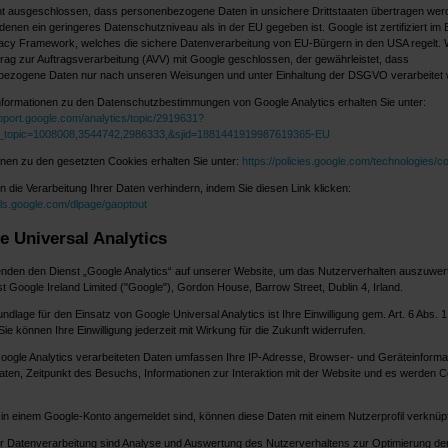
cht ausgeschlossen, dass personenbezogene Daten in unsichere Drittstaaten übertragen wer
 denen ein geringeres Datenschutzniveau als in der EU gegeben ist. Google ist zertifiziert im
acy Framework, welches die sichere Datenverarbeitung von EU-Bürgern in den USA regelt. 
trag zur Auftragsverarbeitung (AVV) mit Google geschlossen, der gewährleistet, dass
ezogene Daten nur nach unseren Weisungen und unter Einhaltung der DSGVO verarbeitet 
nformationen zu den Datenschutzbestimmungen von Google Analytics erhalten Sie unter:
upport.google.com/analytics/topic/2919631?
f_topic=1008008,3544742,2986333,&sjid=1881441919987619365-EU
onen zu den gesetzten Cookies erhalten Sie unter:
https://policies.google.com/technologies/c
n die Verarbeitung Ihrer Daten verhindern, indem Sie diesen Link klicken:
ools.google.com/dlpage/gaoptout
e Universal Analytics
nden den Dienst „Google Analytics“ auf unserer Website, um das Nutzerverhalten auszuwer
st Google Ireland Limited ("Google"), Gordon House, Barrow Street, Dublin 4, Irland.
dlage für den Einsatz von Google Universal Analytics ist Ihre Einwilligung gem. Art. 6 Abs. 1 l
e können Ihre Einwilligung jederzeit mit Wirkung für die Zukunft widerrufen.
oogle Analytics verarbeiteten Daten umfassen Ihre IP-Adresse, Browser- und Geräteinforma
aten, Zeitpunkt des Besuchs, Informationen zur Interaktion mit der Website und es werden 
in einem Google-Konto angemeldet sind, können diese Daten mit einem Nutzerprofil verknüp
 Datenverarbeitung sind Analyse und Auswertung des Nutzerverhaltens zur Optimierung de