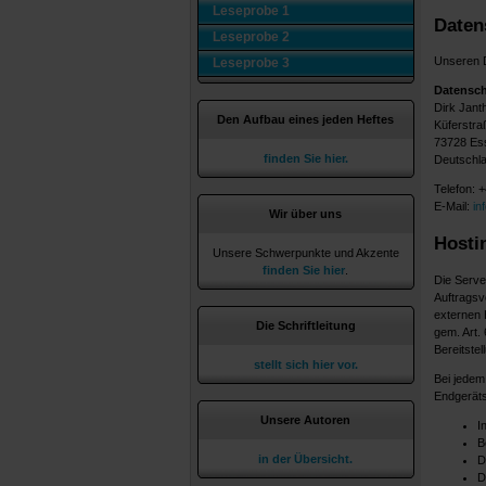
Leseprobe 1
Daten
Leseprobe 2
Unseren D
Leseprobe 3
Datensc
Dirk Jant
Den Aufbau eines jeden Heftes
Küferstra
73728 Ess
finden Sie hier.
Deutschl
Telefon: 
E-Mail:
in
Wir über uns
Hosti
Unsere Schwerpunkte und Akzente
finden Sie hier
.
Die Serve
Auftragsv
externen 
Die Schriftleitung
gem. Art.
Bereitstel
stellt sich hier vor.
Bei jedem
Endgeräts
Unsere Autoren
I
B
in der Übersicht.
D
D