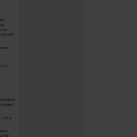
den
zur
n nur
im EU-US-
unter:
ookies
 auf ihren
e Ireland
1 lit. a
ionen,
um die