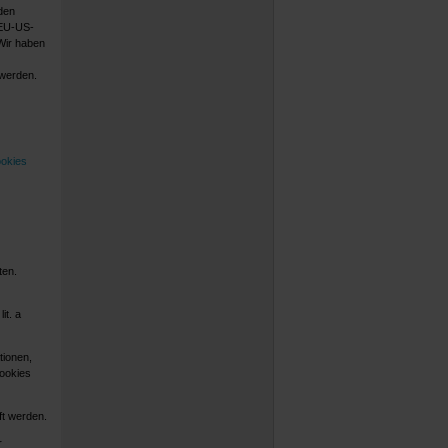
den
 EU-US-
Wir haben
werden.
ookies
ten.
it. a
tionen,
Cookies
ft werden.
r