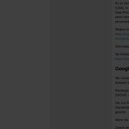
Es ist ni
(USA), in
Data-Priv
einen Ver
personenb
Weitere I
https://s
hl=en&re
Informati
Sie könne
https://t
Googl
Wir verwe
Anbieter i
Rechtsgrun
DSGVO. Si
Die von G
Standortd
gesetzt.
Wenn Sie 
Zweck der