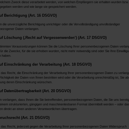
welchem Zweck diese verarbeitet werden, von welchen Empfängern sie erhalten wurden bzw
rgegeben werden und wie lange sie gespeichert werden.
uf Berichtigung (Art. 16 DSGVO)
 die unverzügliche Berichtigung unrichtiger oder die Vervollständigung unvollständiger
bezogener Daten verlangen.
uf Löschung (‚Recht auf Vergessenwerden‘) (Art. 17 DSGVO)
timmten Voraussetzungen können Sie die Löschung Ihrer personenbezogenen Daten verlang
ür die Zwecke, für die sie erhoben wurden, nicht mehr notwendig sind oder Sie Ihre Einwillig
n haben.
uf Einschränkung der Verarbeitung (Art. 18 DSGVO)
 das Recht, die Einschränkung der Verarbeitung Ihrer personenbezogenen Daten zu verlang
ichtigkeit der Daten von Ihnen bestritten wird oder die Verarbeitung unrechtmäßig ist, Sie abe
hung deren Einschränkung wünschen.
uf Datenübertragbarkeit (Art. 20 DSGVO)
n verlangen, dass Ihnen die Sie betreffenden, personenbezogenen Daten, die Sie uns bereitge
 einem strukturierten, gängigen und maschinenlesbaren Format übermittelt werden – oder das
en direkt an einen anderen Verantwortlichen übertragen.
ruchsrecht (Art. 21 DSGVO)
 das Recht, jederzeit gegen die Verarbeitung Ihrer personenbezogenen Daten Widerspruch