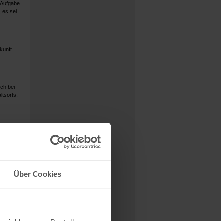
 Aufgabe
, es sei
kunft
ch bei
ltsorts,
n online
land.
Sie
Über Cookies
n,
zt.
rofil