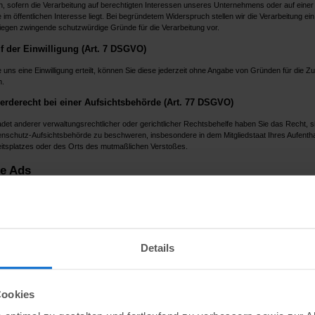
n, sofern die Verarbeitung auf berechtigten Interessen unseres Unternehmens oder auf einer
ie im öffentlichen Interesse liegt. Bei begründetem Widerspruch stellen wir die Verarbeitung ein
liegen zwingende schutzwürdige Gründe für die Verarbeitung vor.
f der Einwilligung (Art. 7 DSGVO)
 uns eine Einwilligung erteilt, können Sie diese jederzeit ohne Angabe von Gründen für die Zu
n.
rderecht bei einer Aufsichtsbehörde (Art. 77 DSGVO)
et anderer verwaltungsrechtlicher oder gerichtlicher Rechtsbehelfe haben Sie das Recht, si
enschutz-Aufsichtsbehörde zu beschweren, insbesondere in dem Mitgliedstaat Ihres Aufentha
eitsplatzes oder des Orts des mutmaßlichen Verstoßes.
e Ads
nden den Dienst „Google Ads“ auf unserer Website, um unsere Produkte und Dienstleistunge
en. Anbieter ist Google Ireland Limited ("Google"), Gordon House, Barrow Street, Dublin 4, Ir
dlage für den Einsatz von Google Ads ist Ihre Einwilligung gem. Art. 6 Abs. 1 lit. a DSGVO. 
e Einwilligung jederzeit mit Wirkung für die Zukunft widerrufen.
Details
oogle Ads verarbeiteten Daten umfassen Ihre IP-Adresse, Browser- und Geräteinformatione
aten, Suchanfragen, Interaktionen mit Anzeigen und Websites, und es werden Cookies geset
in einem Google-Konto angemeldet sind, kann Google Ads erhobene Daten mit Ihrem Nutzerp
Cookies
n, um personalisierte Werbung anzuzeigen.
 der Datenverarbeitung ist die Anzeige personalisierter Werbung und die Messung der