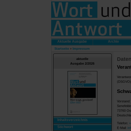
Aktuelle Ausgabe
Archiv
Startseite
»
Impressum
Daten
aktuelle
Ausgabe 2/2026
Verant
Verantwor
(DSGVO) s
Schwa
Vorstand:
Senefelde
73760 Ost
Deutschl
Inhaltsverzeichnis
Telefon:
+
Stichwort
E-Mail:
i
n