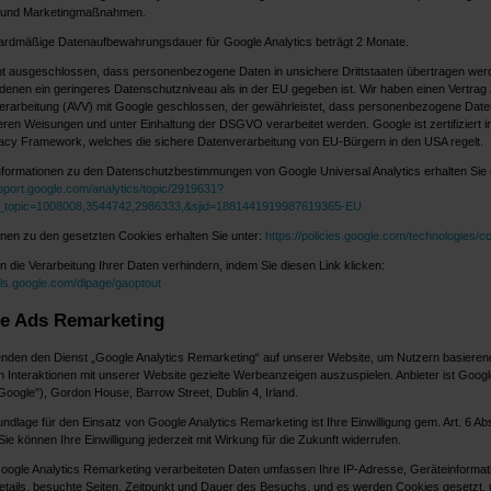
 und Marketingmaßnahmen.
ardmäßige Datenaufbewahrungsdauer für Google Analytics beträgt 2 Monate.
cht ausgeschlossen, dass personenbezogene Daten in unsichere Drittstaaten übertragen wer
 denen ein geringeres Datenschutzniveau als in der EU gegeben ist. Wir haben einen Vertrag 
erarbeitung (AVV) mit Google geschlossen, der gewährleistet, dass personenbezogene Date
ren Weisungen und unter Einhaltung der DSGVO verarbeitet werden. Google ist zertifiziert 
acy Framework, welches die sichere Datenverarbeitung von EU-Bürgern in den USA regelt.
nformationen zu den Datenschutzbestimmungen von Google Universal Analytics erhalten Sie 
upport.google.com/analytics/topic/2919631?
f_topic=1008008,3544742,2986333,&sjid=1881441919987619365-EU
onen zu den gesetzten Cookies erhalten Sie unter:
https://policies.google.com/technologies/c
n die Verarbeitung Ihrer Daten verhindern, indem Sie diesen Link klicken:
ools.google.com/dlpage/gaoptout
e Ads Remarketing
nden den Dienst „Google Analytics Remarketing“ auf unserer Website, um Nutzern basierend
n Interaktionen mit unserer Website gezielte Werbeanzeigen auszuspielen. Anbieter ist Googl
Google"), Gordon House, Barrow Street, Dublin 4, Irland.
dlage für den Einsatz von Google Analytics Remarketing ist Ihre Einwilligung gem. Art. 6 Abs. 
e können Ihre Einwilligung jederzeit mit Wirkung für die Zukunft widerrufen.
oogle Analytics Remarketing verarbeiteten Daten umfassen Ihre IP-Adresse, Geräteinformat
tails, besuchte Seiten, Zeitpunkt und Dauer des Besuchs, und es werden Cookies gesetzt, 