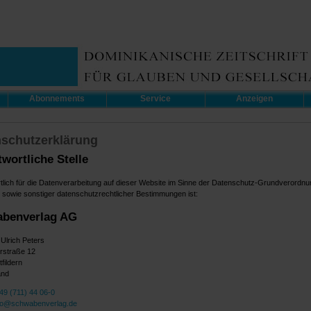
Abonnements
Service
Anzeigen
schutzerklärung
wortliche Stelle
tlich für die Datenverarbeitung auf dieser Website im Sinne der Datenschutz-Grundverordnu
owie sonstiger datenschutzrechtlicher Bestimmungen ist:
benverlag AG
 Ulrich Peters
rstraße 12
fildern
and
49 (711) 44 06-0
fo@schwabenverlag.de