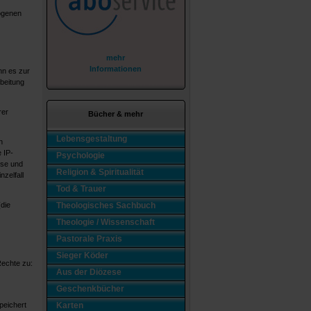
zogenen
mehr
Informationen
nn es zur
beitung
rer
Bücher & mehr
Lebensgestaltung
n
 IP-
Psychologie
sse und
Religion & Spiritualität
zelfall
Tod & Trauer
Theologisches Sachbuch
die
Theologie / Wissenschaft
Pastorale Praxis
Sieger Köder
echte zu:
Aus der Diözese
Geschenkbücher
Karten
peichert