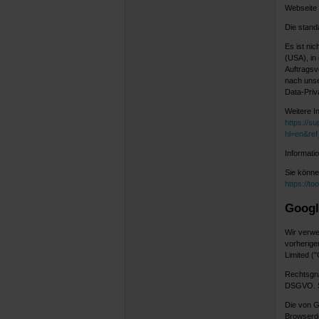
Webseite
Die stand
Es ist ni
(USA), in
Auftragsv
nach unse
Data-Priv
Weitere I
https://s
hl=en&re
Informati
Sie könne
https://t
Googl
Wir verwe
vorherige
Limited ("
Rechtsgrun
DSGVO. Si
Die von G
Browserde