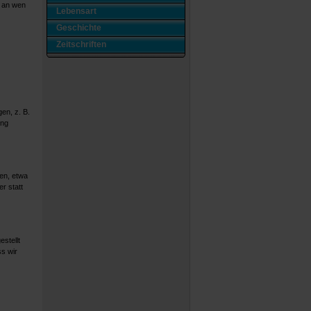
. an wen
Lebensart
Geschichte
Zeitschriften
en, z. B.
ung
en, etwa
r statt
stellt
s wir