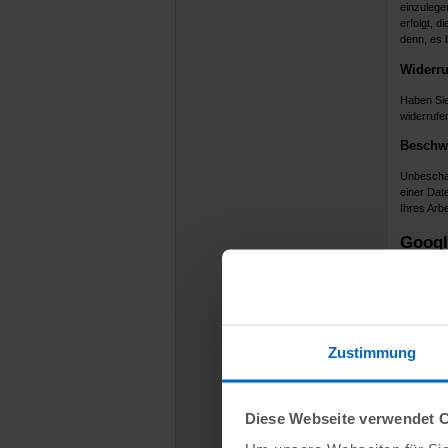
einzulege
erfolgt, d
denn, es 
Widerru
Haben Sie
widerrufe
Beschwe
Unbeschad
einer Dat
Ihres Arb
Googl
Wir verwe
zu bewerb
Rechtsgrun
können Ihr
Zustimmung
Die von G
Standortd
Wenn Sie 
Diese Webseite verwendet 
verknüpfe
Der Zweck