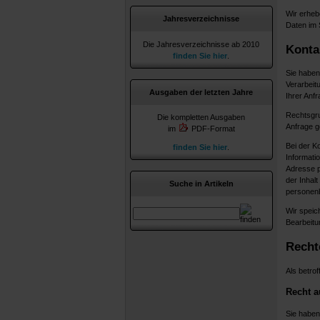
Wir erheb
Jahresverzeichnisse
Daten im
Die Jahresverzeichnisse ab 2010
Konta
finden Sie hier
.
Sie haben 
Verarbeit
Ausgaben der letzten Jahre
Ihrer Anfr
Rechtsgrun
Die kompletten Ausgaben
Anfrage ge
im
PDF-Format
Bei der K
finden Sie hier
.
Informati
Adresse p
der Inhalt
Suche in Artikeln
persone
Wir speic
Bearbeitun
Recht
Als betro
Recht a
Sie haben