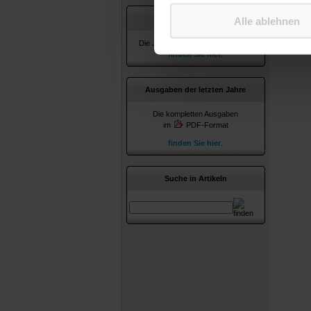
Jahresverzeichnisse
Alle ablehnen
Die Jahresverzeichnisse ab 2010
finden Sie hier
.
Ausgaben der letzten Jahre
Die kompletten Ausgaben
im
PDF-Format
finden Sie hier
.
Suche in Artikeln