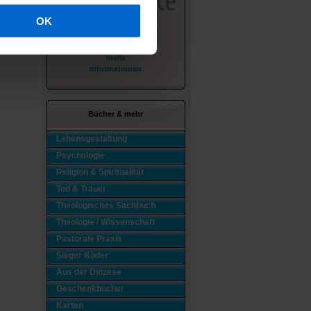
OK
mehr
Informationen
Bücher & mehr
Lebensgestaltung
Psychologie
Religion & Spiritualität
Tod & Trauer
Theologisches Sachbuch
Theologie / Wissenschaft
Pastorale Praxis
Sieger Köder
Aus der Diözese
Geschenkbücher
Karten