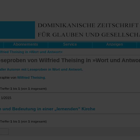
Abonnements
Service
Anzeigen
ilfried Theising in »Wort und Antwort«
eseproben von Wilfried Theising in »Wort und Antwo
aller Autoren mit Leseproben in Wort und Antwort.
graphie von
Wilfried Theising
.
Treffer
1
bis
1
(von
1
insgesamt)
 1/2015
 und Bedeutung in einer „lernenden“ Kirche
Treffer
1
bis
1
(von
1
insgesamt)