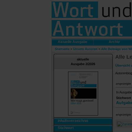
Aktuelle Ausgabe
Archiv
Startseite
»
Unsere Autoren
»
Alle Beiträge von W
Alle L
aktuelle
Ausgabe 2/2026
Übersicht 
Autorenbio
angezeigte 
In Ausgabe
Stichwort
Aufgabe
angezeigte 
Inhaltsverzeichnis
Stichwort