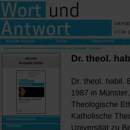
Aktuelle Ausgabe
Archiv
Abonnements
Startseite
»
Autoren
»
Autorenbiographie von Benedikt Schmidt
Dr. theol. ha
aktuelle
Ausgabe 2/2026
Dr. theol. habil.
1987 in Münster, 
Theologische Eth
Katholische The
Inhaltsverzeichnis
Universität zu Be
Stichwort