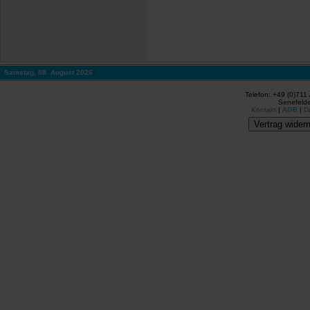
Samstag, 08. August 2026
Telefon: +49 (0)711
Senefelde
Kontakt
|
AGB
|
D
Vertrag widerr