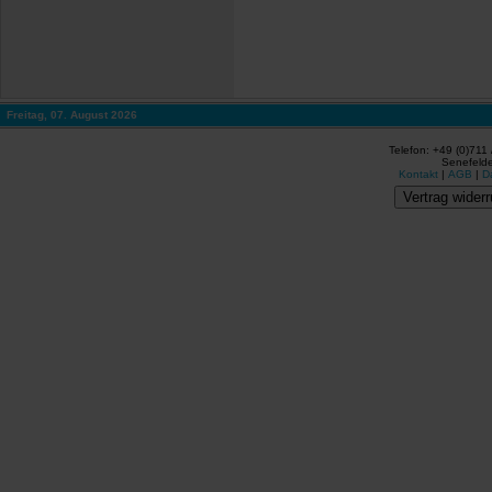
Freitag, 07. August 2026
Telefon: +49 (0)711
Senefelde
Kontakt
|
AGB
|
D
Vertrag widerr