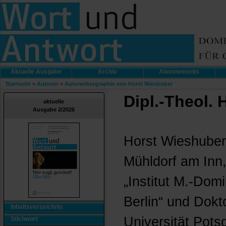
Aktuelle Ausgabe
Archiv
Abonnements
Startseite
»
Autoren
»
Autorenbiographie von Horst Wieshuber
Dipl.-Theol.
aktuelle
Ausgabe 2/2026
Horst Wieshuber,
Mühldorf am Inn,
„Institut M.-Do
Berlin“ und Dokt
Inhaltsverzeichnis
Universität Pots
Stichwort