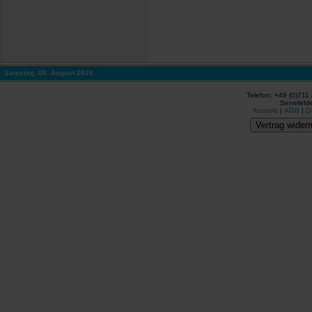
Samstag, 08. August 2026
Telefon: +49 (0)711
Senefelde
Kontakt
|
AGB
|
D
Vertrag widerr