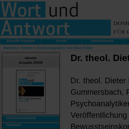
Aktuelle Ausgabe
Archiv
Abonnements
Startseite
»
Autoren
»
Autorenbiographie von Dieter Funke
Dr. theol. Di
aktuelle
Ausgabe 2/2026
Dr. theol. Diete
Gummersbach, P
Psychoanalytiker
Veröffentlichung 
Inhaltsverzeichnis
Bewusstseinskon
Stichwort