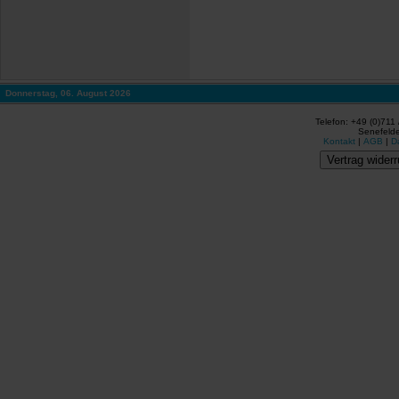
Donnerstag, 06. August 2026
Telefon: +49 (0)711
Senefelde
Kontakt
|
AGB
|
D
Vertrag widerr