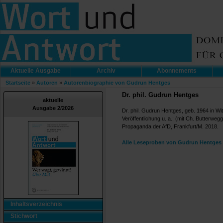
Aktuelle Ausgabe
Archiv
Abonnements
Startseite
»
Autoren
»
Autorenbiographie von Gudrun Hentges
Dr. phil. Gudrun Hentges
aktuelle
Ausgabe 2/2026
Dr. phil. Gudrun Hentges, geb. 1964 in Witt
Veröffentlichung u. a.: (mit Ch. Butterwe
Propaganda der AfD, Frankfurt/M. 2018.
Alle Leseproben von Gudrun Hentges 
Inhaltsverzeichnis
Stichwort