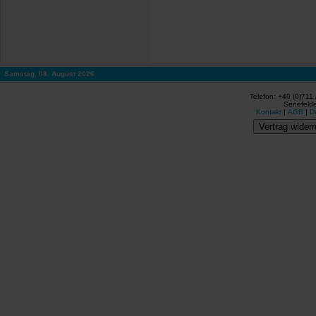
Samstag, 08. August 2026
Telefon: +49 (0)711
Senefelde
Kontakt
|
AGB
|
D
Vertrag widerr