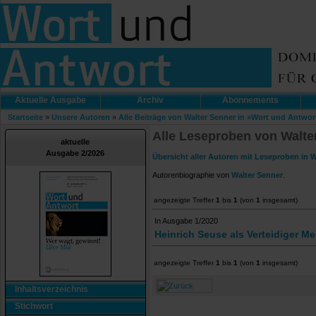
Aktuelle Ausgabe
Archiv
Abonnements
Startseite
»
Unsere Autoren
»
Alle Beiträge von Walter Senner in »Wort und Antwor
Alle Leseproben von Walte
aktuelle
Ausgabe 2/2026
Übersicht aller Autoren mit Leseproben in 
Autorenbiographie von
Walter Senner
.
angezeigte Treffer
1
bis
1
(von
1
insgesamt)
In Ausgabe 1/2020
Heinrich Seuse als Verteidiger Me
angezeigte Treffer
1
bis
1
(von
1
insgesamt)
Inhaltsverzeichnis
Stichwort