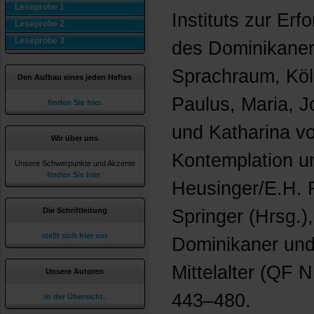
Leseprobe 1
Instituts zur Er
Leseprobe 2
Leseprobe 3
des Dominikaner
Sprachraum, Köln
Den Aufbau eines jeden Heftes
Paulus, Maria, 
finden Sie hier.
und Katharina vo
Wir über uns
Kontemplation un
Unsere Schwerpunkte und Akzente
finden Sie hier
.
Heusinger/E.H. 
Die Schriftleitung
Springer (Hrsg.)
stellt sich hier vor.
Dominikaner und
Mittelalter (QF N
Unsere Autoren
443–480.
in der Übersicht.