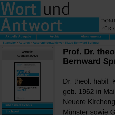
Aktuelle Ausgabe
Archiv
Abonnements
Startseite
»
Autoren
»
Autorenbiographie von Klaus-Bernward Springer
Prof. Dr. theo
aktuelle
Ausgabe 2/2026
Bernward Sp
Dr. theol. habil
geb. 1962 in Main
Neuere Kircheng
Inhaltsverzeichnis
Münster sowie G
Stichwort