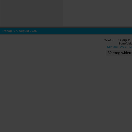
Freitag, 07. August 2026
Telefon: +49 (0)711
Senefelde
Kontakt
|
AGB
|
D
Vertrag widerr