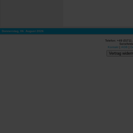
Donnerstag, 06. August 2026
Telefon: +49 (0)711
Senefelde
Kontakt
|
AGB
|
D
Vertrag widerr