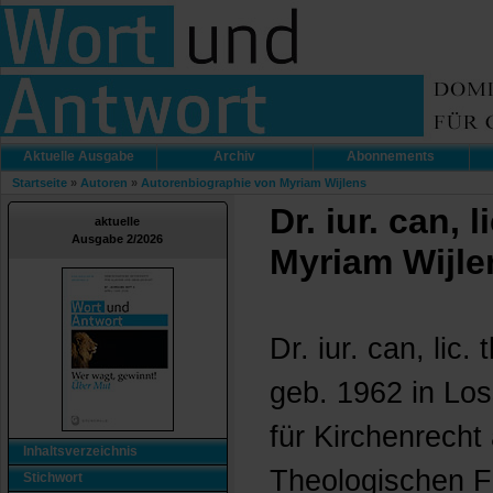
Aktuelle Ausgabe
Archiv
Abonnements
Startseite
»
Autoren
»
Autorenbiographie von Myriam Wijlens
Dr. iur. can, l
aktuelle
Ausgabe 2/2026
Myriam Wijle
Dr. iur. can, lic.
geb. 1962 in Loss
für Kirchenrecht
Inhaltsverzeichnis
Theologischen Fa
Stichwort