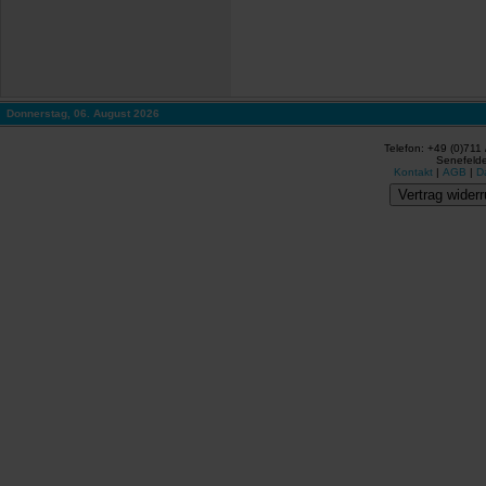
Donnerstag, 06. August 2026
Telefon: +49 (0)711
Senefelde
Kontakt
|
AGB
|
D
Vertrag widerr