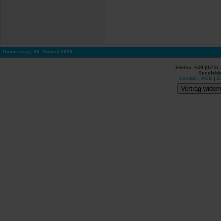
Donnerstag, 06. August 2026
Telefon: +49 (0)711
Senefelde
Kontakt
|
AGB
|
D
Vertrag widerr