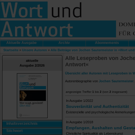
Aktuelle Ausgabe
Archiv
Abonnements
Startseite
»
Unsere Autoren
»
Alle Beiträge von Jochen Sautermeister in »Wort un
Alle Leseproben von Joche
aktuelle
Antwort«
Ausgabe 2/2026
Übersicht aller Autoren mit Leseproben in 
Autorenbiographie von
Jochen Sautermeister
.
angezeigte Treffer
1
bis
2
(von
2
insgesamt)
In Ausgabe 1/2022
Souveränität und Authentizität
Existenzielle und psychologische Anmerkunge
In Ausgabe 1/2018
Inhaltsverzeichnis
Empfangen, Aushalten und Gesta
Stichwort
Christliche Spiritualität als Lebenskunst