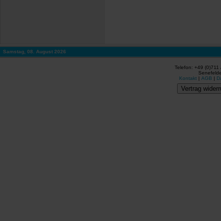
Samstag, 08. August 2026
Telefon: +49 (0)711
Senefelde
Kontakt
|
AGB
|
D
Vertrag widerr