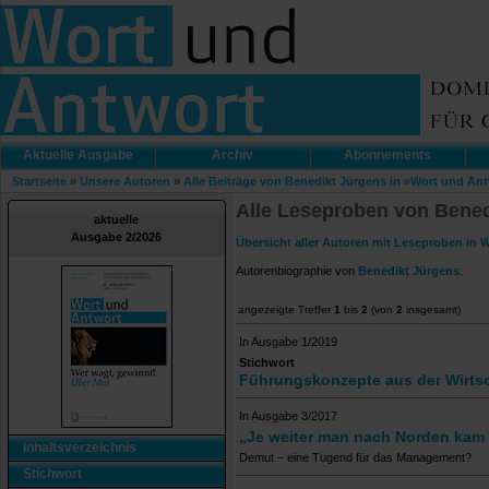
Aktuelle Ausgabe
Archiv
Abonnements
Startseite
»
Unsere Autoren
»
Alle Beiträge von Benedikt Jürgens in »Wort und An
Alle Leseproben von Bened
aktuelle
Ausgabe 2/2026
Übersicht aller Autoren mit Leseproben in 
Autorenbiographie von
Benedikt Jürgens
.
angezeigte Treffer
1
bis
2
(von
2
insgesamt)
In Ausgabe 1/2019
Stichwort
Führungskonzepte aus der Wirts
In Ausgabe 3/2017
„Je weiter man nach Norden kam
Inhaltsverzeichnis
Demut – eine Tugend für das Management?
Stichwort