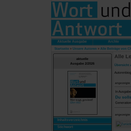
Aktuelle Ausgabe
Archiv
Startseite
»
Unsere Autoren
»
Alle Beiträge von C
Alle L
aktuelle
Ausgabe 2/2026
Übersicht 
Autorenbio
angezeigte 
In Ausgabe
Du soll
Generatione
angezeigte 
Inhaltsverzeichnis
Stichwort