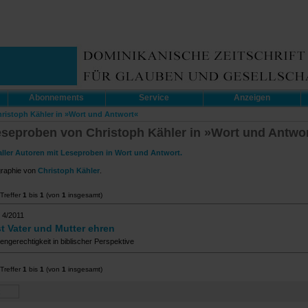
Abonnements
Service
Anzeigen
hristoph Kähler in »Wort und Antwort«
eseproben von Christoph Kähler in »Wort und Antwo
aller Autoren mit Leseproben in Wort und Antwort.
graphie von
Christoph Kähler
.
Treffer
1
bis
1
(von
1
insgesamt)
 4/2011
st Vater und Mutter ehren
ngerechtigkeit in biblischer Perspektive
Treffer
1
bis
1
(von
1
insgesamt)