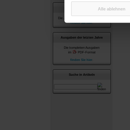
Jahresverzeichnisse
Alle ablehnen
Die Jahresverzeichnisse ab 2010
finden Sie hier
.
Ausgaben der letzten Jahre
Die kompletten Ausgaben
im
PDF-Format
finden Sie hier
.
Suche in Artikeln