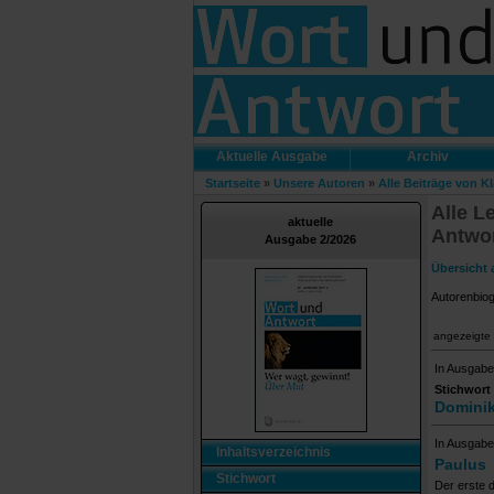
Aktuelle Ausgabe
Archiv
Startseite
»
Unsere Autoren
»
Alle Beiträge von K
Alle L
aktuelle
Antwo
Ausgabe 2/2026
Übersicht 
Autorenbio
angezeigte 
In Ausgabe
Stichwort
Dominik
In Ausgabe
Inhaltsverzeichnis
Paulus
Stichwort
Der erste d