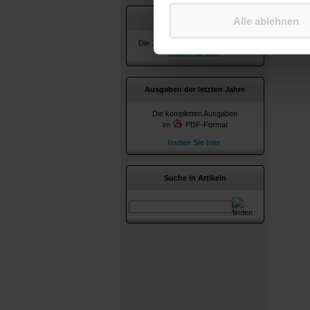
Jahresverzeichnisse
Alle ablehnen
Die Jahresverzeichnisse ab 2010
finden Sie hier
.
Ausgaben der letzten Jahre
Die kompletten Ausgaben
im
PDF-Format
finden Sie hier
.
Suche in Artikeln