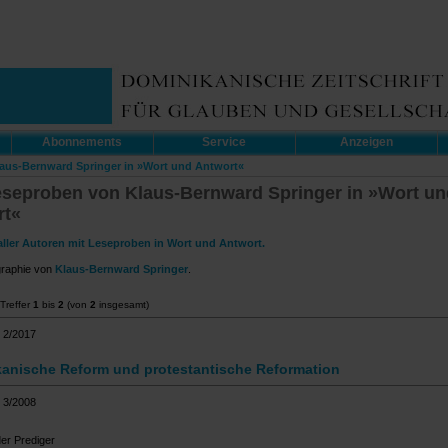
Abonnements
Service
Anzeigen
laus-Bernward Springer in »Wort und Antwort«
eseproben von Klaus-Bernward Springer in »Wort un
rt«
aller Autoren mit Leseproben in Wort und Antwort.
graphie von
Klaus-Bernward Springer
.
Treffer
1
bis
2
(von
2
insgesamt)
 2/2017
anische Reform und protestantische Reformation
 3/2008
er Prediger