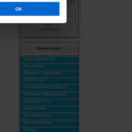
OK
mehr
Informationen
Bücher & mehr
Lebensgestaltung
Psychologie
Religion & Spiritualität
Tod & Trauer
Theologisches Sachbuch
Theologie / Wissenschaft
Pastorale Praxis
Sieger Köder
Aus der Diözese
Geschenkbücher
Karten