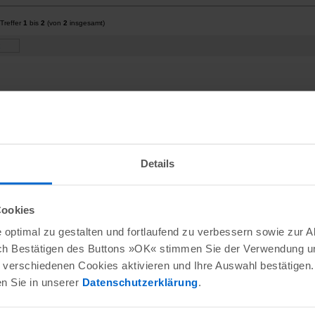
Treffer
1
bis
2
(von
2
insgesamt)
Details
Cookies
optimal zu gestalten und fortlaufend zu verbessern sowie zur 
ch Bestätigen des Buttons »OK« stimmen Sie der Verwendung un
verschiedenen Cookies aktivieren und Ihre Auswahl bestätigen.
en Sie in unserer
Datenschutzerklärung
.