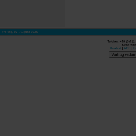
Freitag, 07. August 2026
Telefon: +49 (0)711
Senefelde
Kontakt
|
AGB
|
D
Vertrag widerr