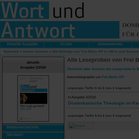
Aktuelle Ausgabe
Archiv
Abonnements
Startseite
»
Unsere Autoren
»
Alle Beiträge von Frei Betto OP in »Wort und Antwor
Alle Leseproben von Frei 
aktuelle
Ausgabe 2/2026
Übersicht aller Autoren mit Leseproben in 
Autorenbiographie von
Frei Betto OP
.
angezeigte Treffer
1
bis
1
(von
1
insgesamt)
In Ausgabe 2/2016
Dominikanische Theologie im Kam
angezeigte Treffer
1
bis
1
(von
1
insgesamt)
Inhaltsverzeichnis
Stichwort