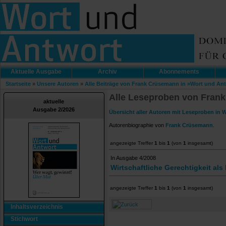
Aktuelle Ausgabe
Archiv
Abonnements
Startseite
»
Unsere Autoren
»
Alle Beiträge von Frank Crüsemann in »Wort und An
Alle Leseproben von Fran
aktuelle
Ausgabe 2/2026
Übersicht aller Autoren mit Leseproben in 
Autorenbiographie von
Frank Crüsemann
.
angezeigte Treffer
1
bis
1
(von
1
insgesamt)
In Ausgabe 4/2008
Wirtschaftliche Gerechtigkeit al
angezeigte Treffer
1
bis
1
(von
1
insgesamt)
Inhaltsverzeichnis
Stichwort