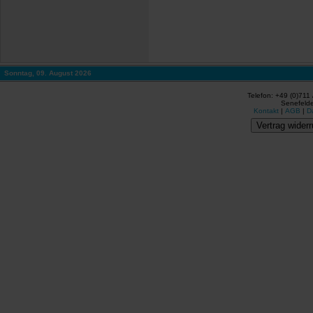
Sonntag, 09. August 2026
Telefon: +49 (0)711
Senefelde
Kontakt
|
AGB
|
D
Vertrag widerr