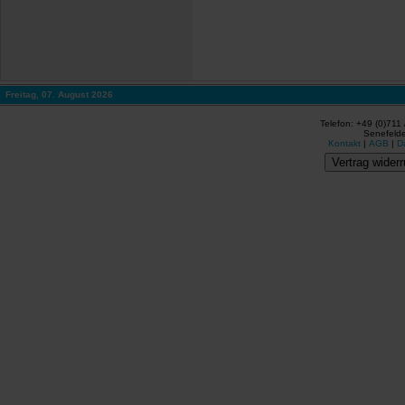
Freitag, 07. August 2026
Telefon: +49 (0)711
Senefelde
Kontakt
|
AGB
|
D
Vertrag widerr