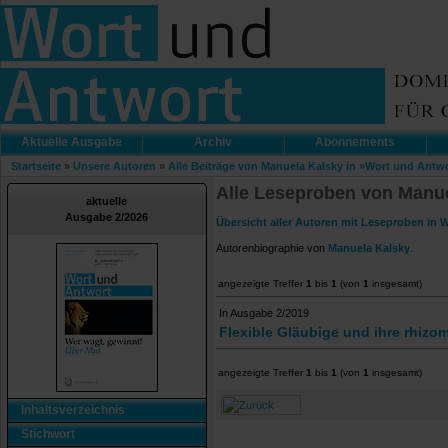
Aktuelle Ausgabe
Archiv
Abonnements
Startseite
»
Unsere Autoren
»
Alle Beiträge von Manuela Kalsky in »Wort und Antw
Alle Leseproben von Manue
aktuelle
Ausgabe 2/2026
Übersicht aller Autoren mit Leseproben in 
Autorenbiographie von
Manuela Kalsky
.
angezeigte Treffer
1
bis
1
(von
1
insgesamt)
In Ausgabe 2/2019
Flexible Gläubige und ihre rhizo
angezeigte Treffer
1
bis
1
(von
1
insgesamt)
Inhaltsverzeichnis
Stichwort