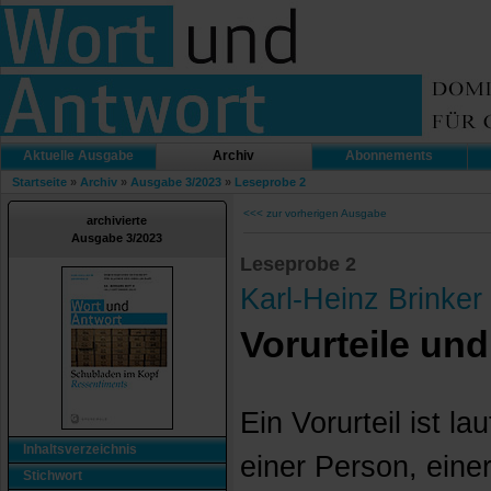
Aktuelle Ausgabe
Archiv
Abonnements
Startseite
»
Archiv
»
Ausgabe 3/2023
»
Leseprobe 2
<<< zur vorherigen Ausgabe
archivierte
Ausgabe 3/2023
Leseprobe 2
Karl-Heinz Brinker
Vorurteile un
Ein Vorurteil ist la
Inhaltsverzeichnis
einer Person, eine
Stichwort