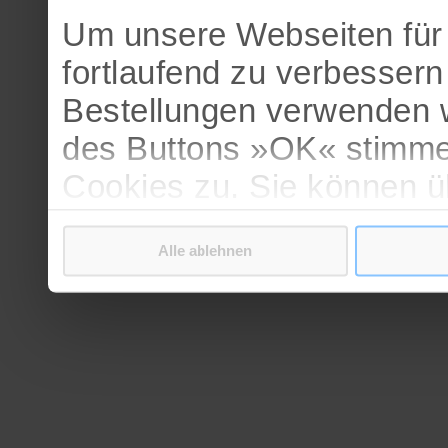
Um unsere Webseiten für 
fortlaufend zu verbesser
Bestellungen verwenden w
des Buttons »OK« stimme
Cookies zu. Sie können 
verschiedenen Cookies ak
Alle ablehnen
bestätigen.
Weitere Informationen erh
Datenschutzerklärung
.