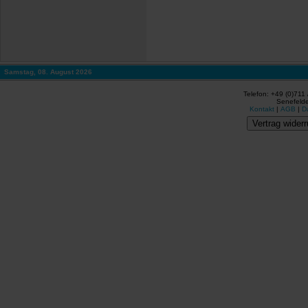
Samstag, 08. August 2026
Telefon: +49 (0)711
Senefelde
Kontakt
|
AGB
|
D
Vertrag widerr