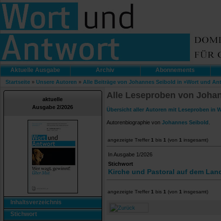
Aktuelle Ausgabe
Archiv
Abonnements
Startseite
»
Unsere Autoren
»
Alle Beiträge von Johannes Seibold in »Wort und An
Alle Leseproben von Johan
aktuelle
Ausgabe 2/2026
Übersicht aller Autoren mit Leseproben in 
Autorenbiographie von
Johannes Seibold
.
angezeigte Treffer
1
bis
1
(von
1
insgesamt)
In Ausgabe 1/2026
Stichwort
Kirche und Pastoral auf dem Lan
angezeigte Treffer
1
bis
1
(von
1
insgesamt)
Inhaltsverzeichnis
Stichwort