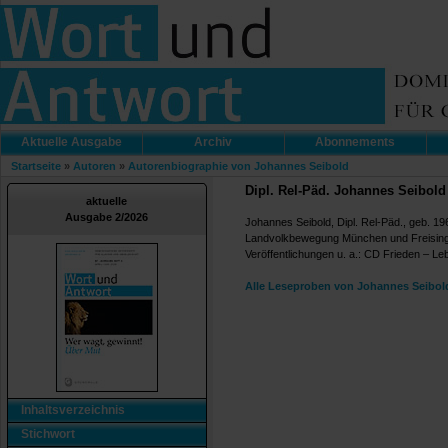
Aktuelle Ausgabe
Archiv
Abonnements
Startseite
»
Autoren
»
Autorenbiographie von Johannes Seibold
Dipl. Rel-Päd. Johannes Seibold
aktuelle
Ausgabe 2/2026
Johannes Seibold, Dipl. Rel-Päd., geb. 19
Landvolkbewegung München und Freising 
Veröffentlichungen u. a.: CD Frieden – Le
Alle Leseproben von Johannes Seibol
Inhaltsverzeichnis
Stichwort