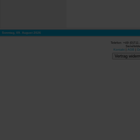
Sonntag, 09. August 2026
Telefon: +49 (0)711
Senefelde
Kontakt
|
AGB
|
D
Vertrag widerr