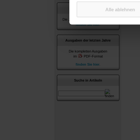
Jahresverzeichnisse
Alle ablehnen
Die Jahresverzeichnisse ab 2010
finden Sie hier
.
Ausgaben der letzten Jahre
Die kompletten Ausgaben
im
PDF-Format
finden Sie hier
.
Suche in Artikeln