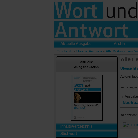
Aktuelle Ausgabe
Archiv
Startseite
»
Unsere Autoren
»
Alle Beiträge von W
Alle L
aktuelle
Ausgabe 2/2026
Übersicht 
Autorenbio
angezeigte 
In Ausgabe
‚Nachba
angezeigte 
Inhaltsverzeichnis
Stichwort