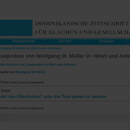
Abonnements
Service
Anzeigen
olfgang W. Müller in »Wort und Antwort«
eseproben von Wolfgang W. Müller in »Wort und Ant
aller Autoren mit Leseproben in Wort und Antwort.
graphie von
Wolfgang W. Müller
.
Treffer
1
bis
1
(von
1
insgesamt)
 3/2025
rin! das Fläschchen!‘ oder die Tuba geben zu denken
Treffer
1
bis
1
(von
1
insgesamt)