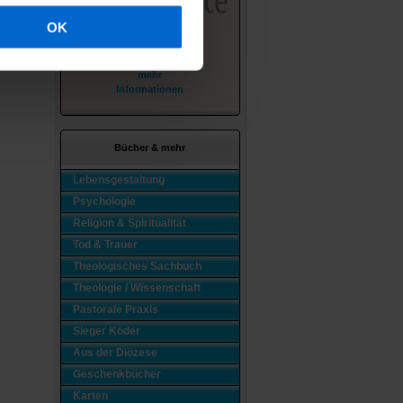
OK
mehr
Informationen
Bücher & mehr
Lebensgestaltung
Psychologie
Religion & Spiritualität
Tod & Trauer
Theologisches Sachbuch
Theologie / Wissenschaft
Pastorale Praxis
Sieger Köder
Aus der Diözese
Geschenkbücher
Karten