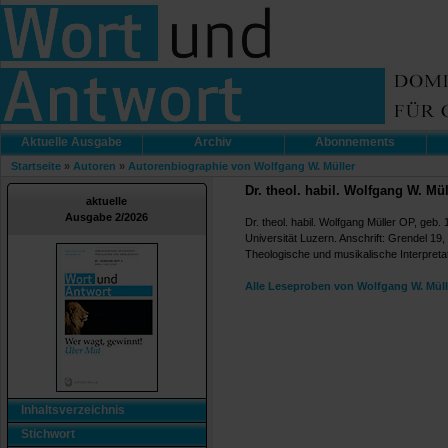
Aktuelle Ausgabe
Archiv
Abonnements
Startseite
»
Autoren
»
Autorenbiographie von Wolfgang W. Müller
Dr. theol. habil. Wolfgang W. Mül
aktuelle
Ausgabe 2/2026
Dr. theol. habil. Wolfgang Müller OP, geb.
Universität Luzern. Anschrift: Grendel 19
Theologische und musikalische Interpretat
Alle Leseproben von Wolfgang W. Müll
Inhaltsverzeichnis
Stichwort