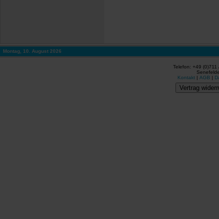
Montag, 10. August 2026
Telefon: +49 (0)711
Senefelde
Kontakt
|
AGB
|
D
Vertrag widerr