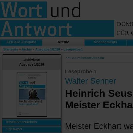
Aktuelle Ausgabe
Archiv
Abonnements
Startseite
»
Archiv
»
Ausgabe 1/2020
»
Leseprobe 1
<<< zur vorherigen Ausgabe
archivierte
Ausgabe 1/2020
Leseprobe 1
Walter Senner
Heinrich Seuse
Meister Eckha
Inhaltsverzeichnis
Meister Eckhart wa
Stichwort