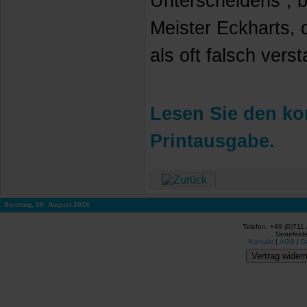
Unterscheidens“, b
Meister Eckharts, 
als oft falsch verst
Lesen Sie den kom
Printausgabe.
Sonntag, 09. August 2026
Telefon: +49 (0)711
Senefelde
Kontakt
|
AGB
|
D
Vertrag widerr