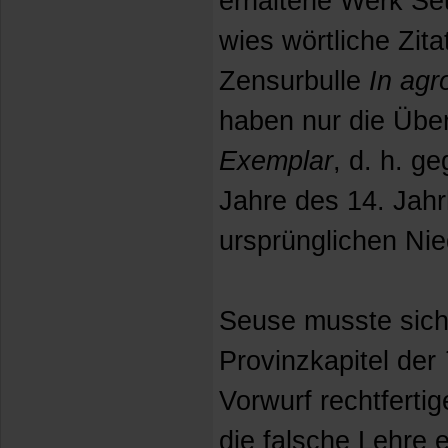
erhaltene Werk Seu
wies wörtliche Zita
Zensurbulle
In agr
haben nur die Über
Exemplar
, d. h. g
Jahre des 14. Jahr
ursprünglichen Nied
Seuse musste sich
Provinzkapitel der
Vorwurf rechtfertig
die falsche Lehre 