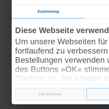
Zustimmung
Diese Webseite verwend
Um unsere Webseiten für 
fortlaufend zu verbesser
Bestellungen verwenden w
des Buttons »OK« stimme
Cookies zu. Sie können 
verschiedenen Cookies ak
Alle ablehnen
bestätigen.
Weitere Informationen erh