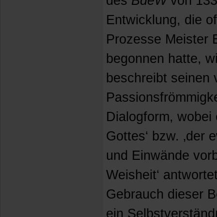
des
BdeW
von 133
Entwicklung, die of
Prozesse Meister 
begonnen hatte, wi
beschreibt seinen 
Passionsfrömmigkei
Dialogform, wobei 
Gottes‘ bzw. ‚der 
und Einwände vorbr
Weisheit‘ antwortet
Gebrauch dieser B
ein Selbstverständ