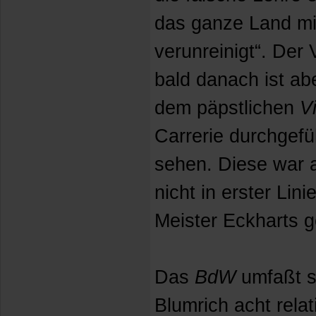
das ganze Land mi
verunreinigt“. Der
bald danach ist a
dem päpstlichen
V
Carrerie durchgefü
sehen. Diese war al
nicht in erster Lin
Meister Eckharts ge
Das
BdW
umfaßt s
Blumrich acht relat