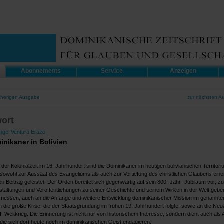
Abonnements
Service
Anzeigen
rherigen Ausgabe
zur nächsten A
wort
gel Ventura Erazo
inikaner in Bolivien
 der Kolonialzeit im 16. Jahrhundert sind die Dominikaner im heutigen bolivianischen Territor
sowohl zur Aussaat des Evangeliums als auch zur Vertiefung des christlichen Glaubens eine
 Beitrag geleistet. Der Orden bereitet sich gegenwärtig auf sein 800 -Jahr- Jubiläum vor, z
nstaltungen und Veröffentlichungen zu seiner Geschichte und seinem Wirken in der Welt gebe
emessen, auch an die Anfänge und weitere Entwicklung dominikanischer Mission im genannte
n die große Krise, die der Staatsgründung im frühen 19. Jahrhundert folgte, sowie an die Ne
. Weltkrieg. Die Erinnerung ist nicht nur von historischem Interesse, sondern dient auch als 
 die sich dort heute noch im dominikanischen Geist engagieren.