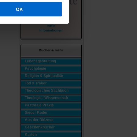
OK
mehr
Informationen
Bücher & mehr
Lebensgestaltung
Psychologie
Religion & Spiritualität
Tod & Trauer
Theologisches Sachbuch
Theologie / Wissenschaft
Pastorale Praxis
Sieger Köder
Aus der Diözese
Geschenkbücher
Karten