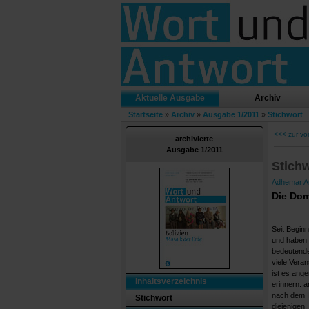
Aktuelle Ausgabe
Archiv
Startseite
»
Archiv
»
Ausgabe 1/2011
»
Stichwort
<<< zur vo
archivierte
Ausgabe 1/2011
Stich
Adhemar An
Die Dom
Seit Beginn
und haben 
bedeutenden
viele Vera
ist es ang
Inhaltsverzeichnis
erinnern: a
nach dem II
Stichwort
diejenigen,