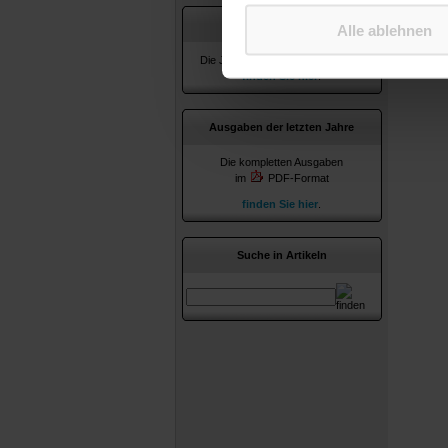
Lesen Sie 
Jahresverzeichnisse
Alle ablehnen
Die Jahresverzeichnisse ab 2010
finden Sie hier
.
Ausgaben der letzten Jahre
Die kompletten Ausgaben
im
PDF-Format
finden Sie hier
.
Suche in Artikeln