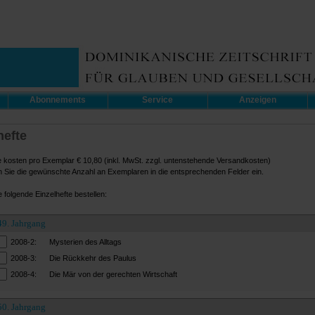
Abonnements
Service
Anzeigen
hefte
e kosten pro Exemplar € 10,80 (inkl. MwSt. zzgl. untenstehende Versandkosten)
n Sie die gewünschte Anzahl an Exemplaren in die entsprechenden Felder ein.
 folgende Einzelhefte bestellen:
49. Jahrgang
2008-2:
Mysterien des Alltags
2008-3:
Die Rückkehr des Paulus
2008-4:
Die Mär von der gerechten Wirtschaft
50. Jahrgang