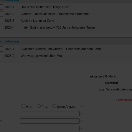
2025-1:
Das letzte Drittel: der Heilige Geist
2025-2:
Gender – mehr als binär. Transidente Horizonte
2025-3:
Auch im Lamm ist Zorn
2025-4:
... der Gott in uns fand – 725 Jahre Johannes Tauler
67. Jahrgang
2026-1:
Zwischen Äckern und Altären – Christsein auf dem Land
2026-2:
Wer wagt, gewinnt! Über Mut
inklusive 7% MwSt.:
Summe:
zzgl. Versandkosten si
* erforderl
Herr
Frau
keine Angabe
*
*
e:
*
:
*