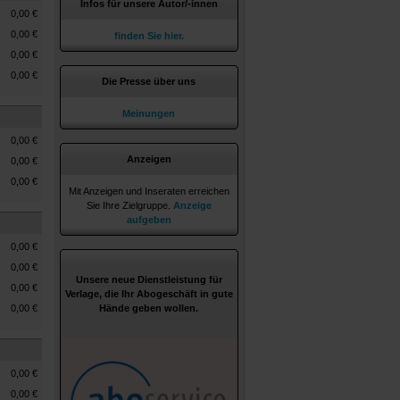
Infos für unsere Autor/-innen
0,00
€
0,00
€
finden Sie hier.
0,00
€
0,00
€
Die Presse über uns
Meinungen
0,00
€
Anzeigen
0,00
€
0,00
€
Mit Anzeigen und Inseraten erreichen
Sie Ihre Zielgruppe.
Anzeige
aufgeben
0,00
€
0,00
€
Unsere neue Dienstleistung für
0,00
€
Verlage, die Ihr Abogeschäft in gute
0,00
€
Hände geben wollen.
0,00
€
0,00
€