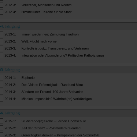
2012-3:
Verletzbar, Menschen und Rechte
2012-4:
Himmel über... Kirche für die Stadt
54. Jahrgang
2013-1:
Immer wieder neu: Zumutung Tradition
2013-2:
Welt. Flucht nach vorne
2013-3:
Kontrolle ist gut... Transparenz und Vertrauen
2013-4:
Integration oder Absonderung? Politischer Katholizismus
55. Jahrgang
2014-1:
Euphorie
2014-2:
Des Volkes Frömmigkeit - Rand und Mitte
2014-3:
Sündern ein Freund. 100 Jahre Bethanien
2014-4:
Mission: Impossible? Wahrheit(en) verkündigen
56. Jahrgang
2015-1:
Studierende(n)Kirche – Lernort Hochschule
2015-2:
Zeit der Orden? – Postmodern reloaded
2015-3:
Gerechtigkeit denken – Perspektiven der Sozialethik