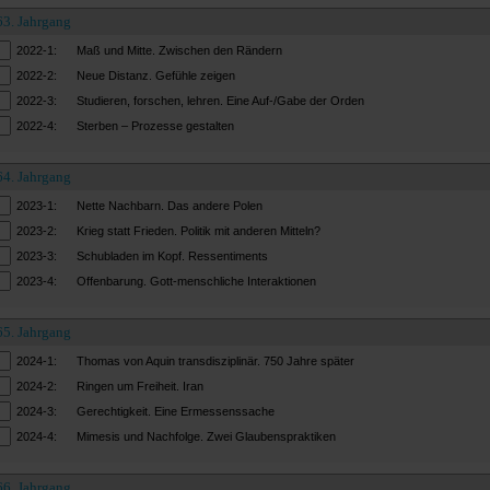
63. Jahrgang
2022-1:
Maß und Mitte. Zwischen den Rändern
2022-2:
Neue Distanz. Gefühle zeigen
2022-3:
Studieren, forschen, lehren. Eine Auf-/Gabe der Orden
2022-4:
Sterben – Prozesse gestalten
64. Jahrgang
2023-1:
Nette Nachbarn. Das andere Polen
2023-2:
Krieg statt Frieden. Politik mit anderen Mitteln?
2023-3:
Schubladen im Kopf. Ressentiments
2023-4:
Offenbarung. Gott-menschliche Interaktionen
65. Jahrgang
2024-1:
Thomas von Aquin transdisziplinär. 750 Jahre später
2024-2:
Ringen um Freiheit. Iran
2024-3:
Gerechtigkeit. Eine Ermessenssache
2024-4:
Mimesis und Nachfolge. Zwei Glaubenspraktiken
66. Jahrgang