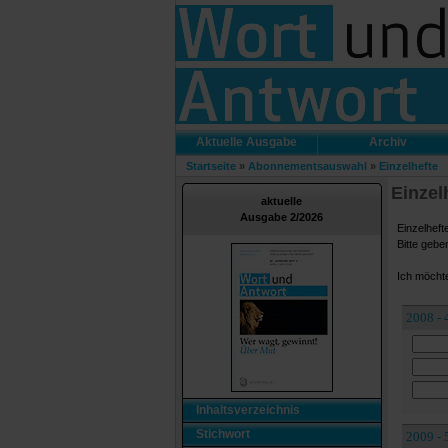
Aktuelle Ausgabe
Archiv
Startseite
»
Abonnementsauswahl
»
Einzelhefte
Einzel
aktuelle
Ausgabe 2/2026
Einzelheft
Bitte gebe
Ich möchte
2008 - 
Inhaltsverzeichnis
Stichwort
2009 - 