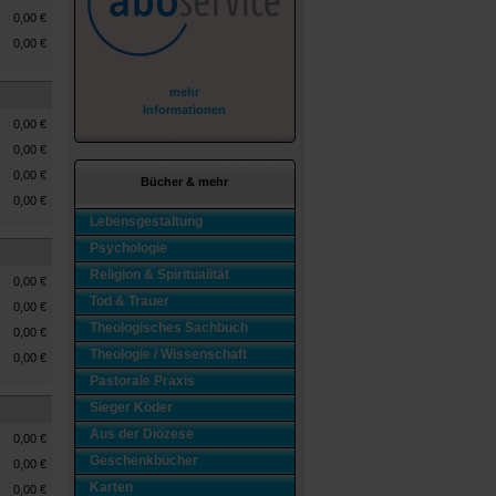
0,00
€
0,00
€
mehr
Informationen
0,00
€
0,00
€
0,00
€
Bücher & mehr
0,00
€
Lebensgestaltung
Psychologie
Religion & Spiritualität
0,00
€
Tod & Trauer
0,00
€
Theologisches Sachbuch
0,00
€
Theologie / Wissenschaft
0,00
€
Pastorale Praxis
Sieger Köder
Aus der Diözese
0,00
€
Geschenkbücher
0,00
€
Karten
0,00
€