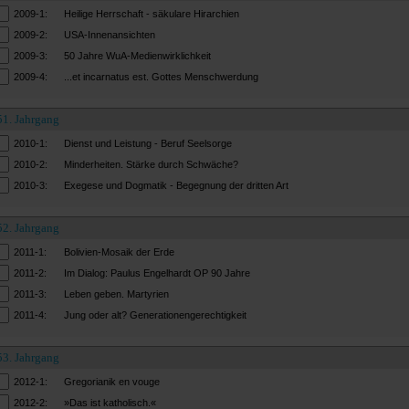
2009-1:
Heilige Herrschaft - säkulare Hirarchien
2009-2:
USA-Innenansichten
2009-3:
50 Jahre WuA-Medienwirklichkeit
2009-4:
...et incarnatus est. Gottes Menschwerdung
51. Jahrgang
2010-1:
Dienst und Leistung - Beruf Seelsorge
2010-2:
Minderheiten. Stärke durch Schwäche?
2010-3:
Exegese und Dogmatik - Begegnung der dritten Art
52. Jahrgang
2011-1:
Bolivien-Mosaik der Erde
2011-2:
Im Dialog: Paulus Engelhardt OP 90 Jahre
2011-3:
Leben geben. Martyrien
2011-4:
Jung oder alt? Generationengerechtigkeit
53. Jahrgang
2012-1:
Gregorianik en vouge
2012-2:
»Das ist katholisch.«