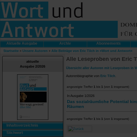
Aktuelle Ausgabe
Archiv
Abonnements
Startseite
»
Unsere Autoren
»
Alle Beiträge von Eric Tilch in »Wort und Antwort«
Alle Leseproben von Eric T
aktuelle
Ausgabe 2/2026
Übersicht aller Autoren mit Leseproben in 
Autorenbiographie von
Eric Tilch
.
angezeigte Treffer
1
bis
1
(von
1
insgesamt)
In Ausgabe 1/2026
Das sozialräumliche Potential kir
Räumen
angezeigte Treffer
1
bis
1
(von
1
insgesamt)
Inhaltsverzeichnis
Stichwort