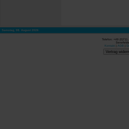
Samstag, 08. August 2026
Telefon: +49 (0)711
Senefelde
Kontakt
|
AGB
|
D
Vertrag widerr