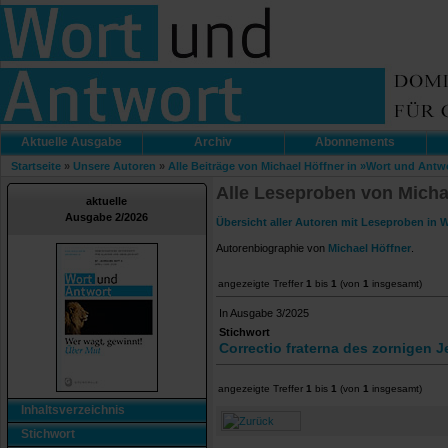
Aktuelle Ausgabe
Archiv
Abonnements
Startseite
»
Unsere Autoren
»
Alle Beiträge von Michael Höffner in »Wort und Antw
Alle Leseproben von Micha
aktuelle
Ausgabe 2/2026
Übersicht aller Autoren mit Leseproben in 
Autorenbiographie von
Michael Höffner
.
angezeigte Treffer
1
bis
1
(von
1
insgesamt)
In Ausgabe 3/2025
Stichwort
Correctio fraterna des zornigen 
angezeigte Treffer
1
bis
1
(von
1
insgesamt)
Inhaltsverzeichnis
Stichwort