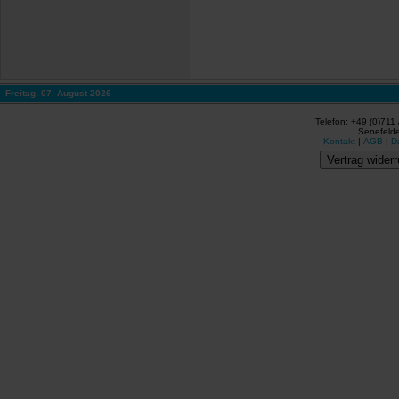
Freitag, 07. August 2026
Telefon: +49 (0)711
Senefelde
Kontakt
|
AGB
|
D
Vertrag widerr