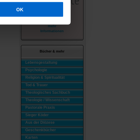
OK
mehr
Informationen
Bücher & mehr
Lebensgestaltung
Psychologie
Religion & Spiritualität
Tod & Trauer
Theologisches Sachbuch
Theologie / Wissenschaft
Pastorale Praxis
Sieger Köder
Aus der Diözese
Geschenkbücher
Karten