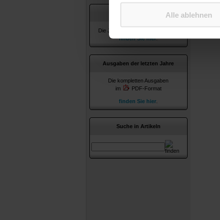
Jahresverzeichnisse
Alle ablehnen
Die Jahresverzeichnisse ab 2010
finden Sie hier
.
Ausgaben der letzten Jahre
Die kompletten Ausgaben
im
PDF-Format
finden Sie hier
.
Suche in Artikeln