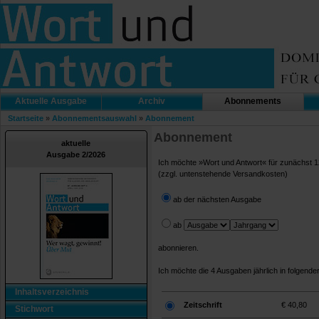
Aktuelle Ausgabe
Archiv
Abonnements
Startseite
»
Abonnementsauswahl
»
Abonnement
Abonnement
aktuelle
Ausgabe 2/2026
Ich möchte »Wort und Antwort« für zunächst 1
(zzgl. untenstehende Versandkosten)
ab der nächsten Ausgabe
ab
abonnieren.
Ich möchte die 4 Ausgaben jährlich in folgende
Inhaltsverzeichnis
Zeitschrift
€ 40,80
Stichwort