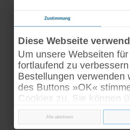
Zustimmung
Diese Webseite verwend
Um unsere Webseiten für 
fortlaufend zu verbesser
Bestellungen verwenden w
des Buttons »OK« stimme
Cookies zu. Sie können 
verschiedenen Cookies ak
Alle ablehnen
bestätigen.