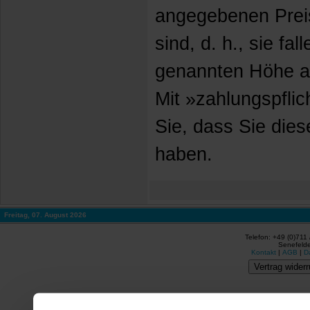
angegebenen Prei
sind, d. h., sie fall
genannten Höhe a
Mit »zahlungspflic
Sie, dass Sie dies
haben.
Freitag, 07. August 2026
Telefon: +49 (0)711
Senefelde
Kontakt
|
AGB
|
D
Vertrag widerr