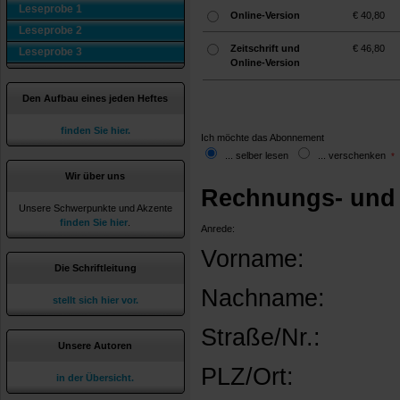
Leseprobe 1
Online-Version
€ 40,80
Leseprobe 2
Zeitschrift und
€ 46,80
Leseprobe 3
Online-Version
Den Aufbau eines jeden Heftes
finden Sie hier.
Ich möchte das Abonnement
... selber lesen
... verschenken
*
Wir über uns
Rechnungs- und 
Unsere Schwerpunkte und Akzente
finden Sie hier
.
Anrede:
Vorname:
Die Schriftleitung
Nachname:
stellt sich hier vor.
Straße/Nr.:
Unsere Autoren
PLZ/Ort:
in der Übersicht.