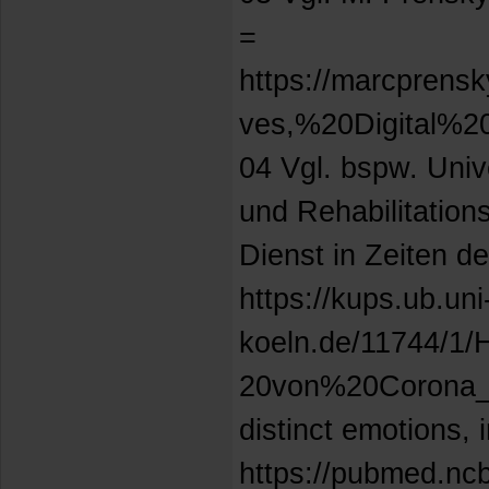
=
https://marcprens
ves,%20Digital%20
04 Vgl. bspw. Univ
und Rehabilitation
Dienst in Zeiten d
https://kups.ub.uni
koeln.de/11744/1
20von%20Corona_Er
distinct emotions,
https://pubmed.ncb