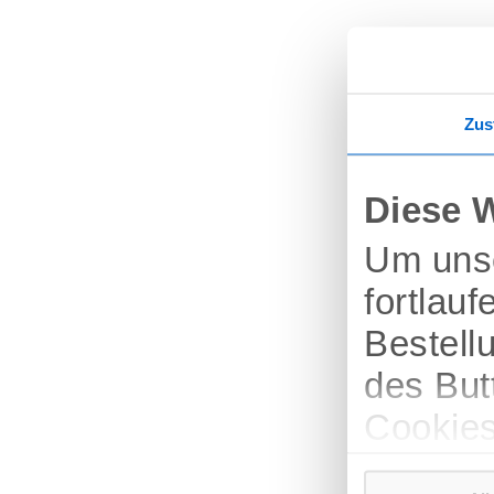
Zus
Diese 
Um unse
fortlau
Bestell
des But
Cookies
verschi