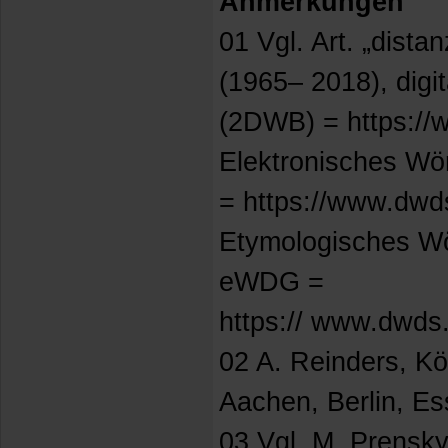
Anmerkungen
01 Vgl. Art. „dist
(1965– 2018), digi
(2DWB) = https://w
Elektronisches Wö
= https://www.dwds.
Etymologisches Wör
eWDG =
https:// www.dwds.
02 A. Reinders, Kör
Aachen, Berlin, Es
03 Vgl. M. Prensky 