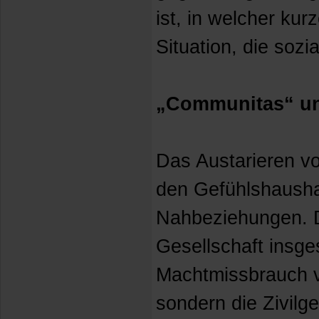
ist, in welcher ku
Situation, die sozi
„Communitas“ un
Das Austarieren v
den Gefühlshaushal
Nahbeziehungen. D
Gesellschaft insge
Machtmissbrauch v
sondern die Zivilg