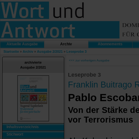
Aktuelle Ausgabe
Archiv
Abonnements
Startseite
»
Archiv
»
Ausgabe 2/2021
»
Leseprobe 3
<<< zur vorherigen Ausgabe
archivierte
Ausgabe 2/2021
Leseprobe 3
Franklin Buitrago 
Pablo Escoba
Von der Stärke d
vor Terrorismus
Inhaltsverzeichnis
Stichwort