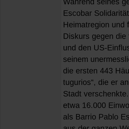
Während seines g
Escobar Solidaritä
Heimatregion und f
Diskurs gegen die t
und den US-Einflus
seinem unermessli
die ersten 443 Häus
tugurios“, die er a
Stadt verschenkte.
etwa 16.000 Einwo
als Barrio Pablo E
aus der ganzen We