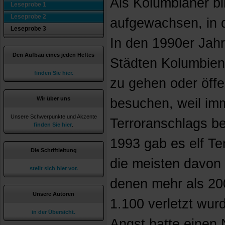
Als Kolumbianer bi
Leseprobe 1
Leseprobe 2
aufgewachsen, in d
Leseprobe 3
In den 1990er Jahr
Den Aufbau eines jeden Heftes
Städten Kolumbiens
finden Sie hier.
zu gehen oder öffe
Wir über uns
besuchen, weil im
Unsere Schwerpunkte und Akzente
Terroranschlags b
finden Sie hier
.
1993 gab es elf Te
Die Schriftleitung
die meisten davon 
stellt sich hier vor.
denen mehr als 20
Unsere Autoren
1.100 verletzt wur
in der Übersicht.
Angst hatte einen