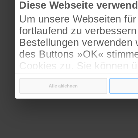
Diese Webseite verwend
Um unsere Webseiten für 
fortlaufend zu verbesser
Bestellungen verwenden w
des Buttons »OK« stimme
Cookies zu. Sie können 
verschiedenen Cookies ak
Alle ablehnen
bestätigen.
Weitere Informationen erh
Datenschutzerklärung
.