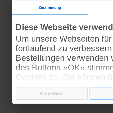
Zustimmung
Diese Webseite verwend
Um unsere Webseiten für 
fortlaufend zu verbesser
Bestellungen verwenden w
des Buttons »OK« stimme
Cookies zu. Sie können 
verschiedenen Cookies ak
Alle ablehnen
bestätigen.
Weitere Informationen erh