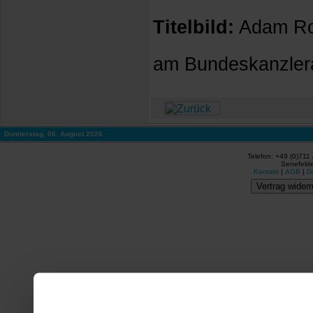
Titelbild:
Adam Rok
am Bundeskanzler
Donnerstag, 06. August 2026
Telefon: +49 (0)711
Senefelde
Kontakt
|
AGB
|
D
Vertrag widerr