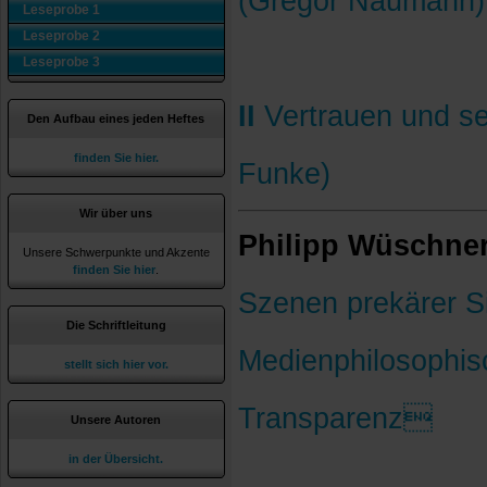
(Gregor Naumann)
Leseprobe 1
Leseprobe 2
Leseprobe 3
II
Vertrauen und sei
Den Aufbau eines jeden Heftes
finden Sie hier.
Funke)
Wir über uns
Philipp Wüschne
Unsere Schwerpunkte und Akzente
finden Sie hier
.
Szenen prekärer Si
Die Schriftleitung
Medienphilosophis
stellt sich hier vor.
Transparenz
Unsere Autoren
in der Übersicht.