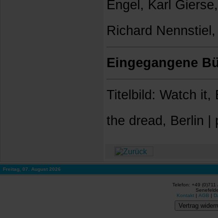
Engel, Karl Gierse,
Richard Nennstiel, 
Eingegangene B
Titelbild: Watch it
the dread, Berlin 
Freitag, 07. August 2026
Telefon: +49 (0)711
Senefelde
Kontakt
|
AGB
|
D
Vertrag widerr