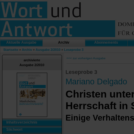
Aktuelle Ausgabe
Archiv
Abonnements
Startseite
»
Archiv
»
Ausgabe 2/2010
»
Leseprobe 3
<<< zur vorherigen Ausgabe
archivierte
Ausgabe 2/2010
Leseprobe 3
Mariano Delgado
Christen unte
Herrschaft in
Einige Verhalten
Inhaltsverzeichnis
Stichwort