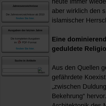
heute immer wieder
Jahresverzeichnisse
aber wirklich den 
Die Jahresverzeichnisse ab 2010
finden Sie hier
.
islamischer Herrsc
Ausgaben der letzten Jahre
Eine dominierend
Die kompletten Ausgaben
im
PDF-Format
geduldete Religi
finden Sie hier
.
Suche in Artikeln
Aus den Quellen ge
gefährdete Koexis
„zwischen Duldung
Bekehrung“ hervor.
Architektonik des M