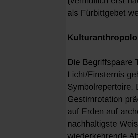
(vermutlich erst na
als Fürbittgebet we
Kulturanthropolo
Die Begriffspaare
Licht/Finsternis g
Symbolrepertoire.
Gestirnrotation prä
auf Erden auf arch
nachhaltigste Weis
wiederkehrende Ab