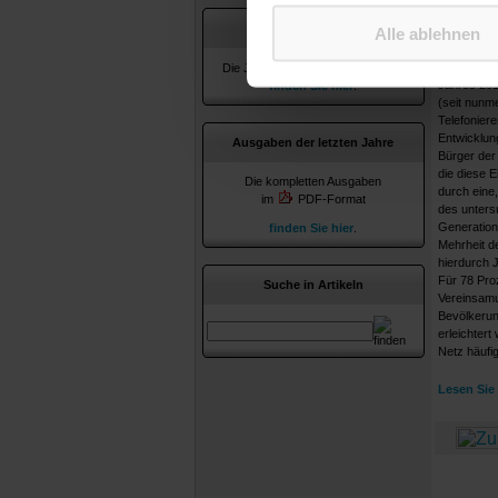
Verpassen 
Jahresverzeichnisse
Alle ablehnen
Freizeit ka
Wie aber ve
Die Jahresverzeichnisse ab 2010
Jahres 2015
finden Sie hier
.
(seit nunme
Telefoniere
Entwicklung
Ausgaben der letzten Jahre
Bürger der
die diese 
Die kompletten Ausgaben
durch eine,
im
PDF-Format
des unters
Generation
finden Sie hier
.
Mehrheit de
hierdurch 
Für 78 Pro
Suche in Artikeln
Vereinsamu
Bevölkerun
erleichter
Netz häufig 
Lesen Sie 