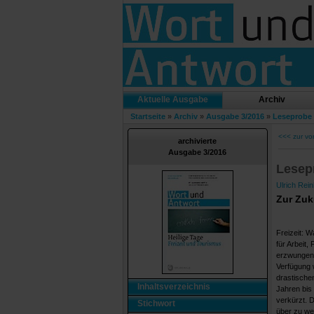
Aktuelle Ausgabe
Archiv
Startseite
»
Archiv
»
Ausgabe 3/2016
»
Leseprobe 
<<< zur vo
archivierte
Ausgabe 3/2016
Lesep
Ulrich Rein
Zur Zuk
Freizeit: 
für Arbeit,
erzwungene
Verfügung w
drastische
Inhaltsverzeichnis
Jahren bis
verkürzt. D
Stichwort
über zu wen