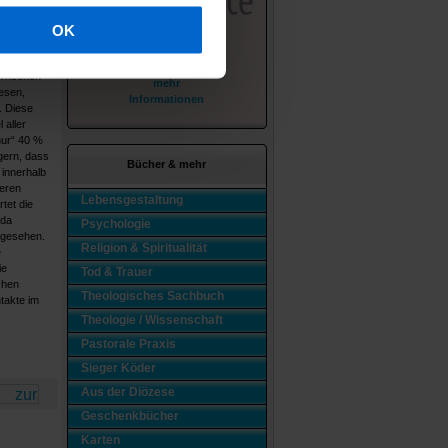
gnen und
OK
itäten des
Fernsehen
mehr
lesen,
Informationen
. Diese
 aller
nur“ 40 %
gern, dass
Bücher & mehr
 innerhalb
geren
Lebensgestaltung
tet die
 da
Psychologie
 gesehen.
Religion & Spiritualität
e
ie
Tod & Trauer
chen
Theologisches Sachbuch
takte im
Theologie / Wissenschaft
Pastorale Praxis
Sieger Köder
Aus der Diözese
Geschenkbücher
Karten