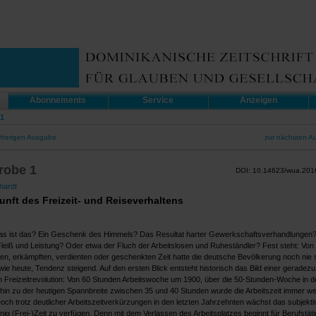
Abonnements
Service
Anzeigen
1
rherigen Ausgabe
zur nächsten A
robe 1
DOI: 10.14623/wua.201
hardt
unft des Freizeit- und Reiseverhaltens
Was ist das? Ein Geschenk des Himmels? Das Resultat harter Gewerkschaftsverhandlungen
 Fleiß und Leistung? Oder etwa der Fluch der Arbeitslosen und Ruheständler? Fest steht: Von
n, erkämpften, verdienten oder geschenkten Zeit hatte die deutsche Bevölkerung noch nie s
ie heute, Tendenz steigend. Auf den ersten Blick entsteht historisch das Bild einer geradezu
n Freizeitrevolution: Von 60 Stunden Arbeitswoche um 1900, über die 50-Stunden-Woche in 
 hin zu der heutigen Spannbreite zwischen 35 und 40 Stunden wurde die Arbeitszeit immer we
och trotz deutlicher Arbeitszeitverkürzungen in den letzten Jahrzehnten wächst das subjekti
ig (Frei-)Zeit zu verfügen. Denn mit dem Verlassen des Arbeitsplatzes beginnt für Berufstäti