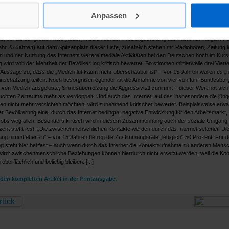
ausgewählter Beschäftigungen. Denn nur so kann man dem Freizeitstress erfolgreich bege
Anpassen
nn tatsächlich wieder zu freier Zeit werden.
rbringen jetzt die Bundesbürger ihre freie Zeit? Betrachtet man die beliebtesten Freizeitaktiv
, so fällt der große Anteil (neuer) Medien bei der Freizeitgestaltung auf. Nicht nur rangiert 
hr 25 Jahren) auf dem Spitzenplatz dieser Liste, zusätzlich stehen mit Radiohören, Zeitung 
n und der Nutzung des Internets weitere mediale Aktivitäten bei den Deutschen hoch im Kurs
 wird von der Mehrheit der Bevölkerung kritisch bewertet. So stimmen mittlerweile drei Viertel
 Aussage zu, dass die „Medienflut kaum mehr überschaubar ist“ – vor 15 Jahren waren es „
Einschätzung teilten. Noch besorgniserregender ist die Annahme von vier von fünf Bundesbür
 von Medien ausgelöste, Sinnesüberreizung die Aggressivität zunimmt – dieser Wert hat sich
uchten Zeitraums mehr als verdoppelt. Und auch das Internet, auf das insbesondere die jün
en nicht mehr verzichten möchten, wird zunehmend kritischer bewertet. Beispielsweise erwar
r Bevölkerung eine, durch das Internet bedingte, negative Entwicklung für den Arbeitsmarkt,
Jobs wegfallen. Besonders kritisch wird in diesem Zusammenhang auch der soziale Umgang
zent steht fest: „Die zwischenmenschlichen Kontakte werden durch das Internet seltener. Di
ng nimmt eher zu“ – vor 15 Jahren betrug die Zustimmungsrate „lediglich“ 50 Prozent. Für d
g steht hier bei fest – auch wenn durch das Internet die Kontaktaufnahme zu anderen Mens
t wird: zwischenmenschliche Beziehungen können hierdurch nicht ersetzt werden, weil die Kon
oberflächlich und beliebig bleiben. [...]
den kompletten Artikel in der Printausgabe.