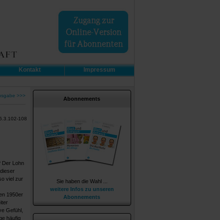
Kontakt
Impressum
usgabe >>>
Abonnements
6.3.102-108
? Der Lohn
 dieser
o viel zur
Sie haben die Wahl ...
weitere Infos zu unseren
den 1950er
Abonnements
iter
ve Gefühl,
ge häufig